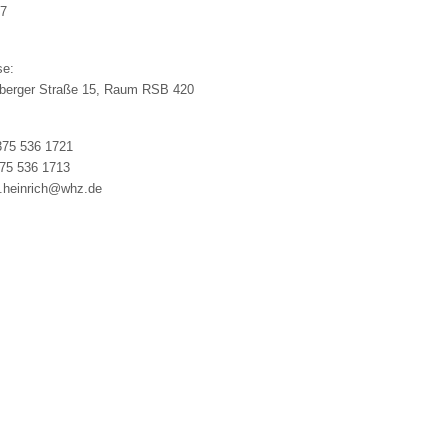
37
se:
berger Straße 15, Raum RSB 420
375 536 1721
75 536 1713
l.heinrich@whz.de