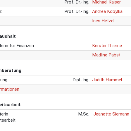
Prof. Dr.-Ing.
Michael Kaiser
:
Prof. Dr.-Ing.
Andrea Kobylka
Ines Hetzel
aushalt
erin für Finanzen:
Kerstin Thieme
Madline Pabst
nberatung
ung:
Dipl.-Ing.
Judith Hummel
ormationen
eitsarbeit
erin
M.Sc.
Jeanette Siemann
tsarbeit: