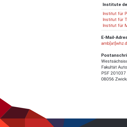
Institute d
Institut für
Institut für 
Institut für
E-Mail-Adre
amb[at]whz.
Postanschri
Westsächsis
Fakultät Aut
PSF 201037
08056 Zwick