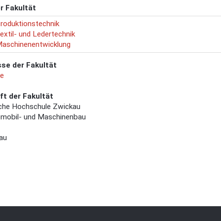
er Fakultät
 Produktionstechnik
Textil- und Ledertechnik
 Maschinenentwicklung
sse der Fakultät
de
ft der Fakultät
che Hochschule Zwickau
omobil- und Maschinenbau
au