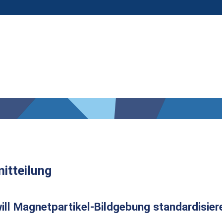
itteilung
will Magnetpartikel-Bildgebung standardisier