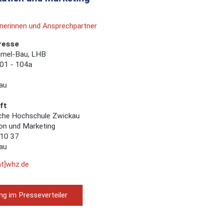
nerinnen und Ansprechpartner
resse
mel-Bau, LHB
01 - 104a
au
ft
che Hochschule Zwickau
n und Marketing
 10 37
au
at]whz.de
g im Presseverteiler