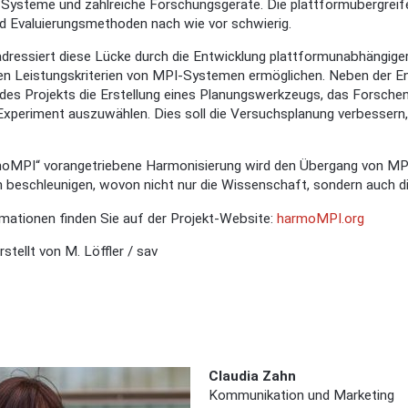
Systeme und zahlreiche Forschungsgeräte. Die plattformübergreifen
 Evaluierungsmethoden nach wie vor schwierig.
dressiert diese Lücke durch die Entwicklung plattformunabhängig
ten Leistungskriterien von MPI-Systemen ermöglichen. Neben der E
 des Projekts die Erstellung eines Planungswerkzeugs, das Forschend
xperiment auszuwählen. Dies soll die Versuchsplanung verbessern,
moMPI“ vorangetriebene Harmonisierung wird den Übergang von MPI
eschleunigen, wovon nicht nur die Wissenschaft, sondern auch die K
mationen finden Sie auf der Projekt-Website:
harmoMPI.org
rstellt von
M. Löffler / sav
Claudia Zahn
Kommunikation und Marketing