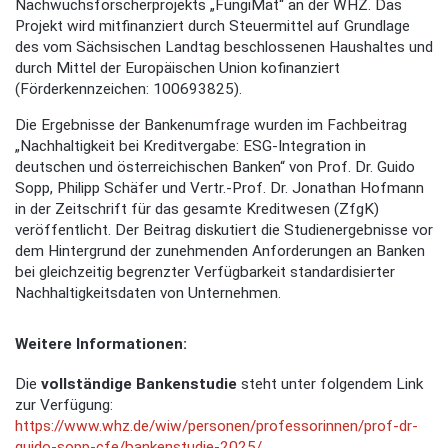
Nachwuchsforscherprojekts „FungiMat“ an der WHZ. Das
Projekt wird mitfinanziert durch Steuermittel auf Grundlage
des vom Sächsischen Landtag beschlossenen Haushaltes und
durch Mittel der Europäischen Union kofinanziert
(Förderkennzeichen: 100693825).
Die Ergebnisse der Bankenumfrage wurden im Fachbeitrag
„Nachhaltigkeit bei Kreditvergabe: ESG-Integration in
deutschen und österreichischen Banken“ von Prof. Dr. Guido
Sopp, Philipp Schäfer und Vertr.-Prof. Dr. Jonathan Hofmann
in der Zeitschrift für das gesamte Kreditwesen (ZfgK)
veröffentlicht. Der Beitrag diskutiert die Studienergebnisse vor
dem Hintergrund der zunehmenden Anforderungen an Banken
bei gleichzeitig begrenzter Verfügbarkeit standardisierter
Nachhaltigkeitsdaten von Unternehmen.
Weitere Informationen:
Die
vollständige Bankenstudie
steht unter folgendem Link
zur Verfügung:
https://www.whz.de/wiw/personen/professorinnen/prof-dr-
guido-sopp-cfe/bankenstudie-2025/