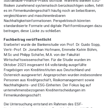
Sustainable-Finance-Praxis sichtbar: Während Banken ESG-
Risiken zunehmend systematisch berücksichtigen sollen, fehlt
es im Firmenkundengeschäft häufig noch an belastbaren,
vergleichbaren und maschinenlesbaren
Nachhaltigkeitsinformationen. Perspektivisch könnten
standardisierte Formate und digitale Plattformlösungen dazu
beitragen, diese Lücke zu schließen.
Fachbeitrag veröffentlicht
Erarbeitet wurde die Bankenstudie von Prof. Dr. Guido Sopp,
Vertr.-Prof. Dr. Jonathan Hofmann, Emmelie Katrin Böhm,
M.Sc und Philipp Schäfer, M.A. von der Fakultät
Wirtschaftswissenschaften. Für die Studie wurden im
Oktober 2025 insgesamt 64 vollständig ausgefüllte
Fragebögen von Kreditinstituten aus Deutschland und
Österreich ausgewertet. Angesprochen wurden insbesondere
Personen aus Kreditgeschäft, Risikomanagement sowie
Nachhaltigkeits- und ESG-Einheiten. Der Fokus lag auf
unternehmensbezogenen Kreditentscheidungen im
Firmenkundengeschäft.
Die Untersuchung entstand im Rahmen des ESF-