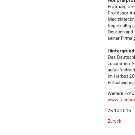
Honorarprof
Erstmalig bet
Professor An
Medizintechni
Regelmäßig gi
Deutschland-S
seiner Firma 
Hintergrund
Das Deutschla
zusammen. Es
außerfachlic
Im Herbst 20
Entscheidung
Weitere Fotos
www.faceboo
28.10.2016
Zurück