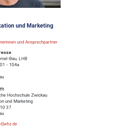
ation und Marketing
nerinnen und Ansprechpartner
resse
mel-Bau, LHB
01 - 104a
au
ft
che Hochschule Zwickau
n und Marketing
 10 37
au
at]whz.de