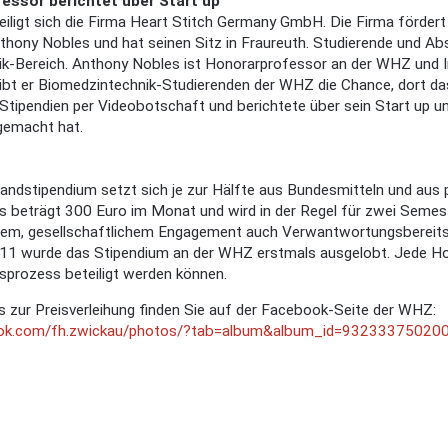
essor berichtet über Start up
eiligt sich die Firma Heart Stitch Germany GmbH. Die Firma fördert
thony Nobles und hat seinen Sitz in Fraureuth. Studierende und A
k-Bereich. Anthony Nobles ist Honorarprofessor an der WHZ und In
bt er Biomedzintechnik-Studierenden der WHZ die Chance, dort das
tipendien per Videobotschaft und berichtete über sein Start up un
gemacht hat.
ndstipendium setzt sich je zur Hälfte aus Bundesmitteln und aus p
 beträgt 300 Euro im Monat und wird in der Regel für zwei Semest
hem, gesellschaftlichem Engagement auch Verwantwortungsbereits
11 wurde das Stipendium an der WHZ erstmals ausgelobt. Jede Hoch
sprozess beteiligt werden können.
 zur Preisverleihung finden Sie auf der Facebook-Seite der WHZ:
k.com/fh.zwickau/photos/?tab=album&album_id=93233375020