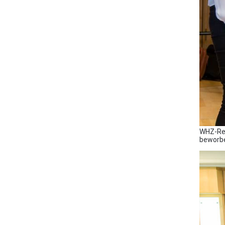
WHZ-Rek
beworb