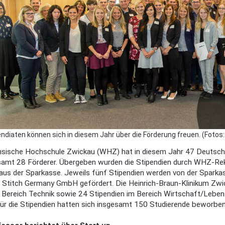
endiaten können sich in diesem Jahr über die Förderung freuen. (Fotos
sische Hochschule Zwickau (WHZ) hat in diesem Jahr 47 Deutschla
amt 28 Förderer. Übergeben wurden die Stipendien durch WHZ-Rektor
aus der Sparkasse. Jeweils fünf Stipendien werden von der Spar
t Stitch Germany GmbH gefördert. Die Heinrich-Braun-Klinikum Zwi
 Bereich Technik sowie 24 Stipendien im Bereich Wirtschaft/Lebens
 Für die Stipendien hatten sich insgesamt 150 Studierende beworben