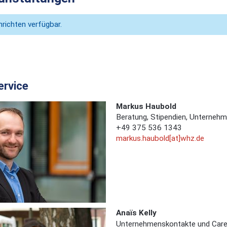
richten verfügbar.
ervice
Markus Haubold
Beratung, Stipendien, Unterneh
+49 375 536 1343
markus.haubold[at]whz.de
Anaïs Kelly
Unternehmenskontakte und Care