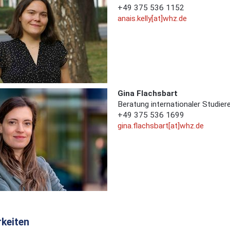
+49 375 536 1152
anais.kelly[at]whz.de
Gina Flachsbart
Beratung internationaler Studier
+49 375 536 1699
gina.flachsbart[at]whz.de
rkeiten