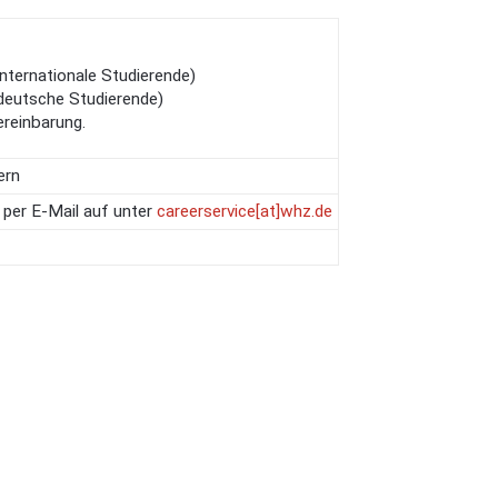
nternationale Studierende)
deutsche Studierende)
ereinbarung.
ern
 per E-Mail auf unter
careerservice[at]whz.de