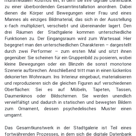
multimedialen Kosmos ein, in dem sie ihre digitale Datenbank
zu einer überbordenden Gesamtinstallation anordnen. Dabei
dienen die Körper und Bewegungen einer Frau und eines
Mannes als einziges Bildmaterial, das sich in der Ausstellung
x-fach multipliziert, verschiebt und übereinander lagert. Den
drei Räumen der Stadtgalerie kommen unterschiedliche
Funktionen zu. Der Eingangsraum wird zum Wartesaal. Hier
begegnet man den unterschiedlichen Charakteren – dargestellt
durch zwei Performer – zum ersten Mal und sitzt ihnen
gegenüber. Sie scheinen für ein Gruppenbild zu posieren, wobei
kleine Bewegungen oder ein Blinzeln die sonst monotone
Szenerie aufbrechen. Anschließend tritt man in einen lückenlos
dekorierten Wohnraum. Ins Interieur eingebaut, materialisieren
und reproduzieren sich die gleichen Figuren auf verschiedenen
Oberflächen: Sei es auf Möbeln, Tapeten, Tassen,
Daumenkinos oder Bildschirmen. Sie werden unendlich
vervielfältigt und dadurch in statischen und bewegten Bildern
zum Ornament, dessen psychedelisches Muster einen
umgarnt.
Das Gesamtkunstwerk in der Stadtgalerie ist Teil eines
fortwährenden Prozesses, in dem sich die digitale Datenbank