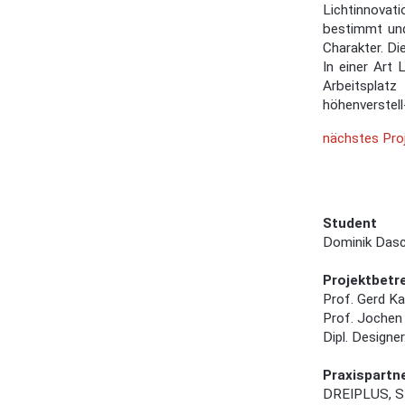
Lichtinnovat
bestimmt und
Charakter. Di
In einer Art
Arbeitsplatz
höhenverstell
nächstes Pro
Student
Dominik Das
Projektbetr
Prof. Gerd K
Prof. Jochen
Dipl. Designe
Praxispartn
DREIPLUS, St