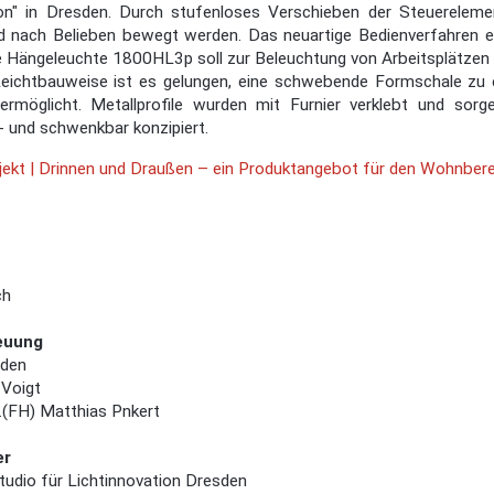
ion" in Dresden. Durch stufenloses Verschieben der Steuereleme
 nach Belieben bewegt werden. Das neuartige Bedienverfahren erh
e Hängeleuchte 1800HL3p soll zur Beleuchtung von Arbeitsplätzen i
 Leichtbauweise ist es gelungen, eine schwebende Formschale zu e
 ermöglicht. Metallprofile wurden mit Furnier verklebt und so
- und schwenkbar konzipiert.
jekt | Drinnen und Draußen – ein Produktangebot für den Wohnbere
ch
euung
aden
 Voigt
r.(FH) Matthias Pnkert
er
udio für Lichtinnovation Dresden