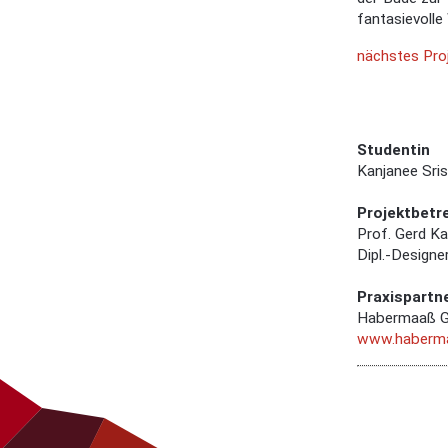
fantasievolle
nächstes Proje
Studentin
Kanjanee Sri
Projektbetr
Prof. Gerd K
Dipl.-Designe
Praxispartn
Habermaaß 
www.haberma