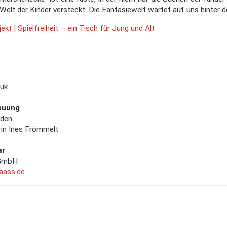
 Welt der Kinder versteckt. Die Fantasiewelt wartet auf uns hinter 
kt | Spielfreiheit – ein Tisch für Jung und Alt
suk
euung
aden
rin Ines Frömmelt
er
GmbH
ass.de