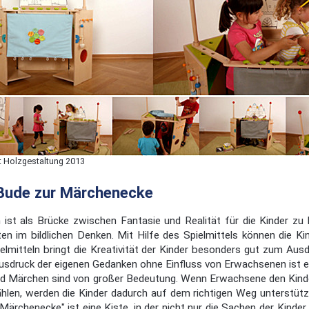
t Holzgestaltung 2013
Bude zur Märchenecke
ist als Brücke zwischen Fantasie und Realität für die Kinder zu
n im bildlichen Denken. Mit Hilfe des Spielmittels können die Kind
lmitteln bringt die Kreativität der Kinder besonders gut zum Ausd
usdruck der eigenen Gedanken ohne Einfluss von Erwachsenen ist e
und Märchen sind von großer Bedeutung. Wenn Erwachsene den Kinde
len, werden die Kinder dadurch auf dem richtigen Weg unterstützt,
Märchenecke" ist eine Kiste, in der nicht nur die Sachen der Kinde