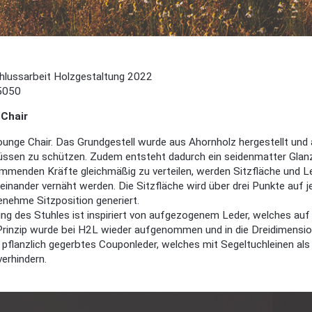
lussarbeit Holzgestaltung 2022
5050
Chair
ounge Chair. Das Grundgestell wurde aus Ahornholz hergestellt un
üssen zu schützen. Zudem entsteht dadurch ein seidenmatter Glanz
menden Kräfte gleichmäßig zu verteilen, werden Sitzfläche und Le
inander vernäht werden. Die Sitzfläche wird über drei Punkte auf 
enehme Sitzposition generiert.
ng des Stuhles ist inspiriert von aufgezogenem Leder, welches au
Prinzip wurde bei H2L wieder aufgenommen und in die Dreidimensio
 pflanzlich gegerbtes Couponleder, welches mit Segeltuchleinen al
verhindern.