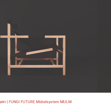
ojekt | FUNGI FUTURE Möbelsystem MULM