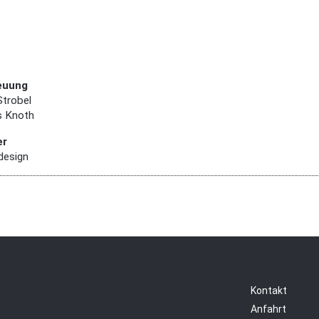
euung
Strobel
s Knoth
er
design
Kontakt
Anfahrt