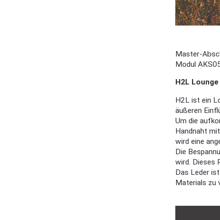
Master-Absch
Modul AKS0
H2L Lounge 
H2L ist ein L
äußeren Einfl
Um die aufkom
Handnaht mite
wird eine ang
Die Bespannu
wird. Dieses 
Das Leder ist
Materials zu 