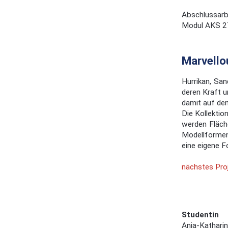
Abschlussarb
Modul AKS 2
Marvello
Hurrikan, Sa
deren Kraft u
damit auf de
Die Kollektio
werden Fläche
Modellformen 
eine eigene F
nächstes Proj
Studentin
Anja-Katharin