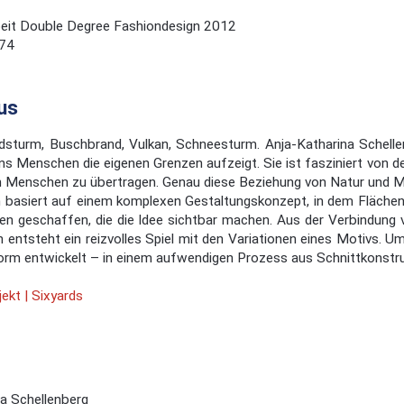
eit Double Degree Fashiondesign 2012
74
us
ndsturm, Buschbrand, Vulkan, Schneesturm. Anja-Katharina Schell
ns Menschen die eigenen Grenzen aufzeigt. Sie ist fasziniert von d
n Menschen zu übertragen. Genau diese Beziehung von Natur und Me
n basiert auf einem komplexen Gestaltungskonzept, in dem Flächen
n geschaffen, die die Idee sichtbar machen. Aus der Verbindung v
entsteht ein reizvolles Spiel mit den Variationen eines Motivs. Um
orm entwickelt – in einem aufwendigen Prozess aus Schnittkonstru
ekt | Sixyards
a Schellenberg