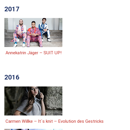
2017
Annekatrin Jäger – SUIT UP!
2016
Carmen Willke – It´s knit – Evolution des Gestricks