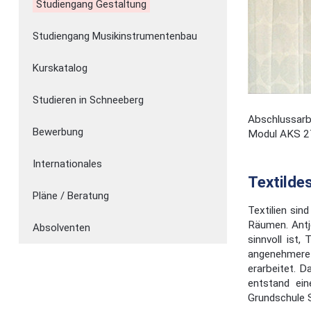
Studiengang Gestaltung
Studiengang Musikinstrumentenbau
Kurskatalog
Studieren in Schneeberg
Abschlussarbe
Bewerbung
Modul AKS 2
Internationales
Textilde
Pläne / Beratung
Textilien sin
Räumen. Antje
Absolventen
sinnvoll ist
angenehmere
erarbeitet. D
entstand ei
Grundschule 