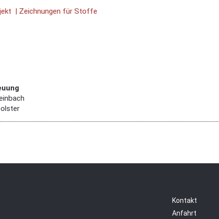
jekt | Zeichnungen für Stoffe
euung
teinbach
Polster
Kontakt
Anfahrt