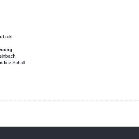
utzcki
euung
teinbach
istine Scholl