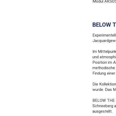
Modul AKS0
BELOW 
Experimentell
Jacquardgew
Im Mittelpunk
und atmosphär
Position im A
methodische E
Findung einer
Die Kollektio
wurde. Das M
BELOW THE PA
Schneeberg a
ausgestellt.