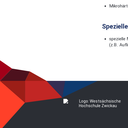
Mikrohärt
Speziell
spezielle
(z.B.: Au