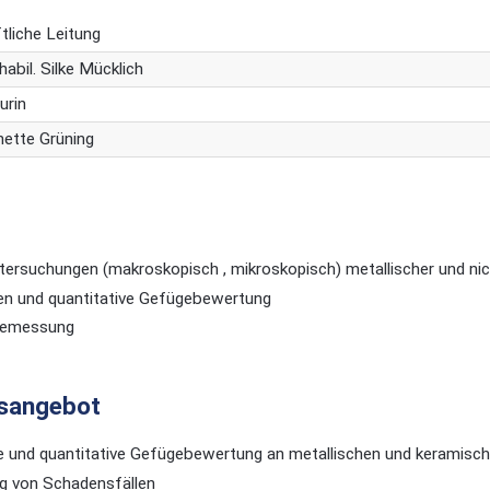
liche Leitung
.habil. Silke Mücklich
urin
ette Grüning
ersuchungen (makroskopisch , mikroskopisch) metallischer und ni
ven und quantitative Gefügebewertung
temessung
gsangebot
ve und quantitative Gefügebewertung an metallischen und keramis
g von Schadensfällen