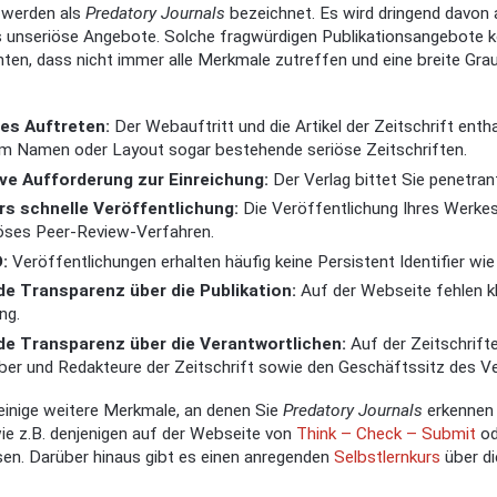
 werden als
Predatory Journals
bezeichnet. Es wird dringend davon a
s unseriöse Angebote. Solche fragwürdigen Publikationsangebote k
ten, dass nicht immer alle Merkmale zutreffen und eine breite Gr
es Auftreten:
Der Webauftritt und die Artikel der Zeitschrift enth
 im Namen oder Layout sogar bestehende seriöse Zeitschriften.
ve Aufforderung zur Einreichung:
Der Verlag bittet Sie penetra
s schnelle Veröffentlichung:
Die Veröffentlichung Ihres Werkes 
öses Peer-Review-Verfahren.
:
Veröffentlichungen erhalten häufig keine Persistent Identifier wie 
e Transparenz über die Publikation:
Auf der Webseite fehlen kl
ng.
e Transparenz über die Verantwortlichen:
Auf der Zeitschrift
er und Redakteure der Zeitschrift sowie den Geschäftssitz des Ve
einige weitere Merkmale, an denen Sie
Predatory Journals
erkennen 
ie z.B. denjenigen auf der Webseite von
Think – Check – Submit
od
en. Darüber hinaus gibt es einen anregenden
Selbstlernkurs
über di