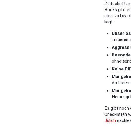
Zeitschriften
Books gibt e
aber zu beach
liegt.
Unseriös
imitieren
Aggressi
Besonder
ohne seri
Keine PID
Mangelnd
Archivieru
Mangelnd
Herausgeb
Es gibt noch 
Checklisten w
Jülich
nachles