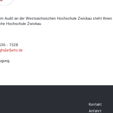
um Audit an der Westsächsischen Hochschule Zwickau steht Ihnen F
che Hochschule Zwickau
536 - 1528
fghs[at]whz.de
ügung.
Kontakt
Anfahrt