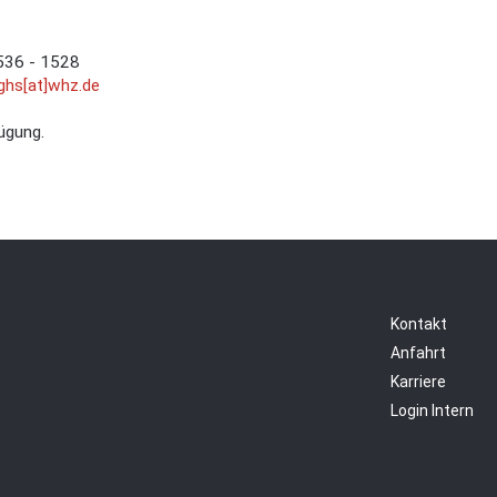
536 - 1528
fghs[at]whz.de
ügung.
Kontakt
Anfahrt
Karriere
Login Intern