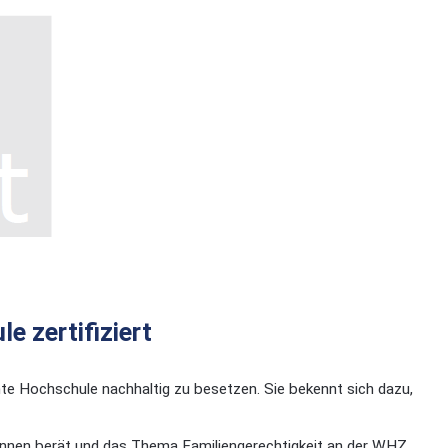
 zertifiziert
te Hochschule nachhaltig zu besetzen. Sie bekennt sich dazu,
/innen berät und das Thema Familiengerechtigkeit an der WHZ