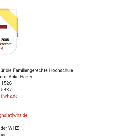
für die Familiengerechte Hochschule
 hum. Anke Häber
 1528
 5437
at]whz.de
fghs[at]whz.de
t der WHZ
ner