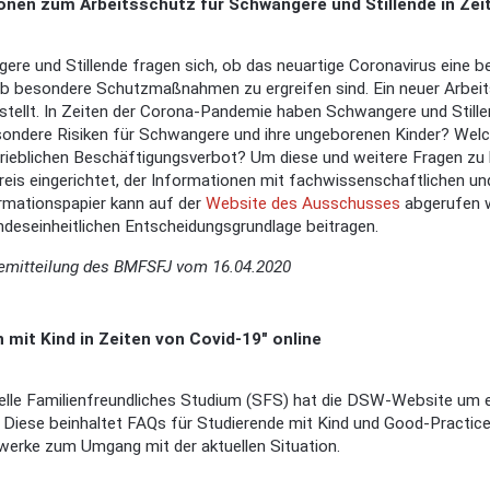
ionen zum Arbeitsschutz für Schwangere und Stillende in Ze
ere und Stillende fragen sich, ob das neuartige Coronavirus eine be
ob besondere Schutzmaßnahmen zu ergreifen sind. Ein neuer Arbeit
llt. In Zeiten der Corona-Pandemie haben Schwangere und Stillend
ondere Risiken für Schwangere und ihre ungeborenen Kinder? Welc
trieblichen Beschäftigungsverbot? Um diese und weitere Fragen z
reis eingerichtet, der Informationen mit fachwissenschaftlichen 
rmationspapier kann auf der
Website des Ausschusses
abgerufen we
deseinheitlichen Entscheidungsgrundlage beitragen.
semitteilung des BMFSFJ vom 16.04.2020
n mit Kind in Zeiten von Covid-19" online
telle Familienfreundliches Studium (SFS) hat die DSW-Website um 
 Diese beinhaltet FAQs für Studierende mit Kind und Good-Practice
werke zum Umgang mit der aktuellen Situation.