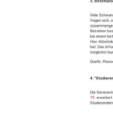
3. Informat
Viele Schwang
fragen sich, 
zusammengeste
Bestehen bes
bei einem be
Hoc-Arbeitsk
hat. Das Info
möglichst bun
Quelle: Pres
4. "Studiere
Die Services
19
erweitert.
Studierenden