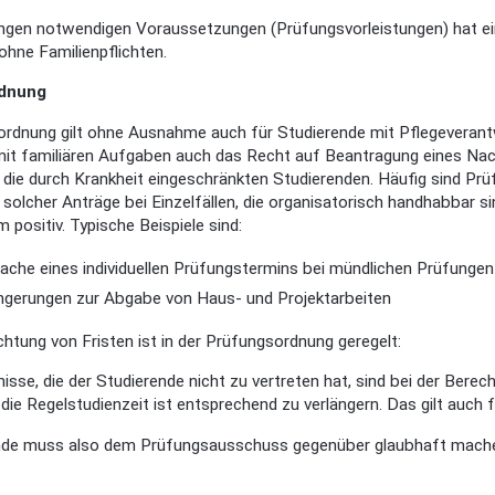
ungen notwendigen Voraussetzungen (Prüfungsvorleistungen) hat ei
ohne Familienpflichten.
dnung
rdnung gilt ohne Ausnahme auch für Studierende mit Pflegeverantw
it familiären Aufgaben auch das Recht auf Beantragung eines Nach
r die durch Krankheit eingeschränkten Studierenden. Häufig sind Pr
solcher Anträge bei Einzelfällen, die organisatorisch handhabbar si
 positiv. Typische Beispiele sind:
ache eines individuellen Prüfungstermins bei mündlichen Prüfungen
ängerungen zur Abgabe von Haus- und Projektarbeiten
htung von Fristen ist in der Prüfungsordnung geregelt:
isse, die der Studierende nicht zu vertreten hat, sind bei der Bere
die Regelstudienzeit ist entsprechend zu verlängern. Das gilt auch f
nde muss also dem Prüfungsausschuss gegenüber glaubhaft machen, 