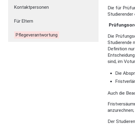
Kontaktpersonen
Die für Prüf
Studierender 
Für Eltern
Prüfungsor
Pflegeverantwortung
Die Prüfungso
Studierende m
Definition nu
Entscheidung 
sind, im Votum
Die Abspr
Fristverl
Auch die Beac
Fristversäumn
anzurechnen; 
Der Studiere