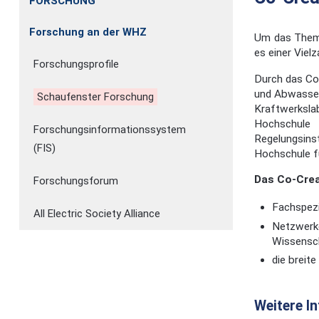
FORSCHUNG
Forschung an der WHZ
Um das Thema
es einer Viel
Forschungsprofile
Durch das Co-
und Abwasser
Schaufenster Forschung
Kraftwerksl
Hochschule
Forschungsinformationssystem
Regelungsins
(FIS)
Hochschule f
Das Co-Crea
Forschungsforum
Fachspezi
All Electric Society Alliance
Netzwerke
Wissensch
die breit
Weitere I