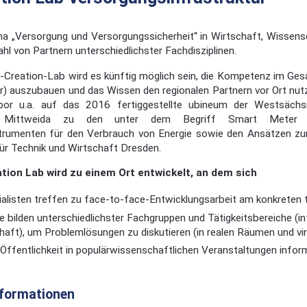
 „Versorgung und Versorgungssicherheit“ in Wirtschaft, Wissens
zahl von Partnern unterschiedlichster Fachdisziplinen.
Creation-Lab wird es künftig möglich sein, die Kompetenz im Gesamt
) auszubauen und das Wissen den regionalen Partnern vor Ort nut
abor u.a. auf das 2016 fertiggestellte ubineum der Westsäch
 Mittweida zu den unter dem Begriff Smart Meter zus
trumenten für den Verbrauch von Energie sowie den Ansätzen z
ür Technik und Wirtschaft Dresden.
tion Lab wird zu einem Ort entwickelt, an dem sich
alisten treffen zu face-to-face-Entwicklungsarbeit am konkreten 
 bilden unterschiedlichster Fachgruppen und Tätigkeitsbereiche (int
aft), um Problemlösungen zu diskutieren (in realen Räumen und vi
e Öffentlichkeit in populärwissenschaftlichen Veranstaltungen infor
nformationen