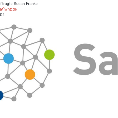
ftragte Susan Franke
[at]whz.de
302