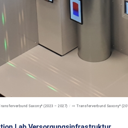
ransferverbund Saxony⁵ (2023 – 2027)
⇨ Transferverbund Saxony⁵ (20
tion Lab Versorgungsinfrastruktur