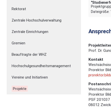
"Studienerf
Projektgrup
Rektorat
Dateigröße: 
Zentrale Hochschulverwaltung
Ansprec
Zentrale Einrichtungen
Gremien
Projektleite
Prof. Dr. Gun
Beauftragte der WHZ
Kontakt
Westsächsis
Hochschulgesundheitsmanagement
Prorektor Bil
prorektor.bil
Vereine und Initiativen
Postanschri
Projekte
Westsächsis
Prorektor Bil
PSF 201037
08012 Zwick