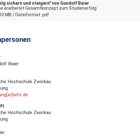
olg sichern und steigern" von Gundolf Baier
pe erarbeitet Gesamtkonzept zum Studienerfolg
10 MB / Dateiformat: pdf
hpersonen
r
dolf Baier
che Hochschule Zwickau
dung
dung[at]whz.de
ft
che Hochschule Zwickau
dung
au