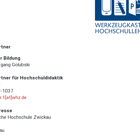
rtner
r Bildung
fgang Golubski
tner für Hochschuldidaktik
r
6-1037
r.1[at]whz.de
resse
che Hochschule Zwickau
au