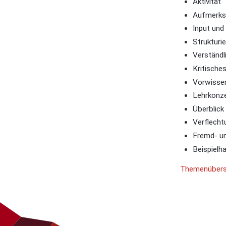
Aktivität
Aufmerks
Input und
Strukturi
Verständl
Kritische
Vorwisse
Lehrkonz
Überblick
Verflecht
Fremd- u
Beispielh
Themenübers