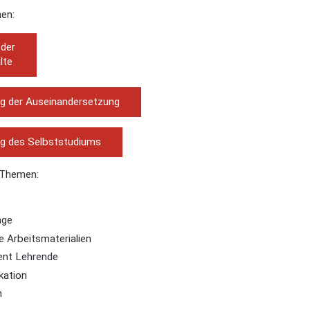
en:
der
lte
g der Auseinandersetzung
g des Selbststudiums
 Themen:
nge
e Arbeitsmaterialien
nt Lehrende
ation
n