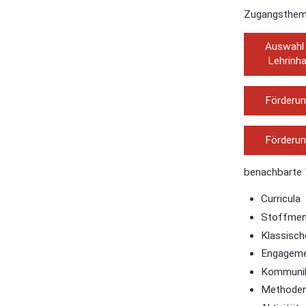
Zugangsthem
Auswahl 
Lehrinha
Förderun
Förderun
benachbarte
Curricula
Stoffme
Klassisch
Engageme
Kommunik
Methode