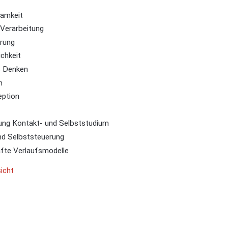
amkeit
 Verarbeitung
erung
ichkeit
s Denken
n
eption
ung Kontakt- und Selbststudium
nd Selbststeuerung
afte Verlaufsmodelle
icht