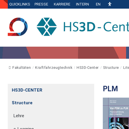
QUICKLINKS
PRESSE
KARRIERE
INTERN
EN
Fakultäten
Kraftfahrzeugtechnik
HS3D-Center
Structure
Lit
PLM
HS3D-CENTER
Structure
Lehre
e-Learning