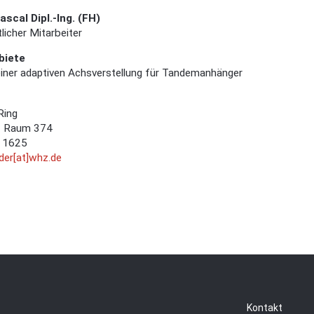
ascal Dipl.-Ing. (FH)
icher Mitarbeiter
biete
einer adaptiven Achsverstellung für Tandemanhänger
Ring
- Raum 374
 1625
der[at]whz.de
Kontakt