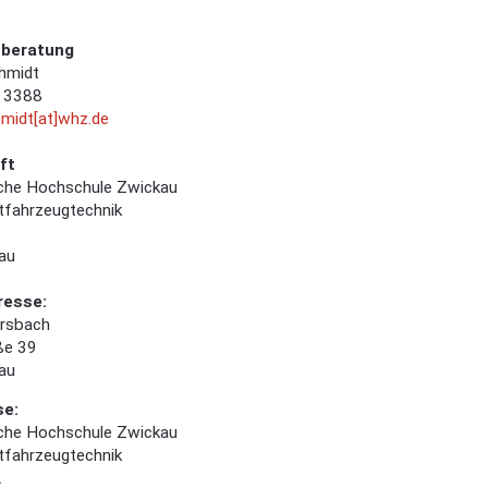
nberatung
hmidt
 3388
hmidt[at]whz.de
ft
che Hochschule Zwickau
tfahrzeugtechnik
au
resse:
rsbach
ße 39
au
se:
che Hochschule Zwickau
tfahrzeugtechnik
A