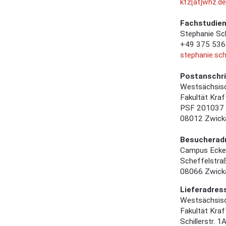
kfz[at]whz.de
Fachstudie
Stephanie Sc
+49 375 536
stephanie.sc
Postanschri
Westsächsis
Fakultät Kraf
PSF 201037
08012 Zwick
Besucherad
Campus Ecke
Scheffelstra
08066 Zwick
Lieferadres
Westsächsis
Fakultät Kraf
Schillerstr. 1