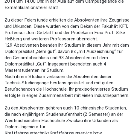
2014 um 14.00 Uhr, in der Aula auf dem Campusgelände die
Exmatrikulationsfeier statt.
Zu dieser Feierstunde erhielten die Absolventen ihre Zeugnisse
und Urkunden. Diese wurden von dem Dekan der Fakultät KFT,
Professor Jörn Getzlaff und der Prodekanin Frau Prof. Silke
Heßberg und weiteren Professoren überreicht.
129 Absolventen beenden ihr Studium in diesem Jahr mit dem
Diplomprädikat „Sehr gut“, davon 8x „mit Auszeichnung“ für
den Gesamtabschluss und 93 Absolventen mit dem
Diplomprädikat „Gut“. Insgesamt beendeten auch 4
Masterstudenten ihr Studium.
Nach ihrem Studium verlassen die Absolventen dieser
Technik-Studiengänge bestens gerüstet und mit guten
Berufschancen die Hochschule. Ihr praxisorientiertes Studium
erfolgte in enger Zusammenarbeit mit vielen Industriepartnern.
Zu den Absolventen gehören auch 10 chinesische Studenten,
die nach einjährigem Studienaufenthalt (2 Semester) an der
Westsächsischen Hochschule Zwickau ihre Urkunden als
Diplom-Ingenieur für
Kraftfahrzeugtechnik/Kraftfahrzeugservice bzw.