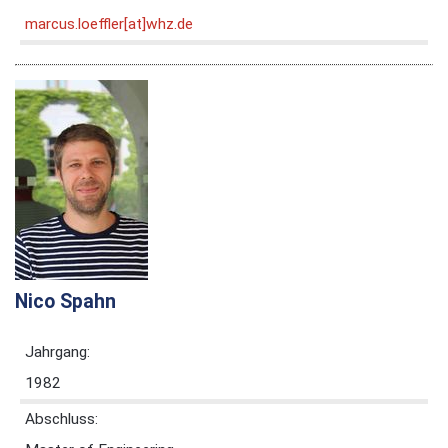
marcus.loeffler[at]whz.de
Nico Spahn
Jahrgang:
1982
Abschluss: