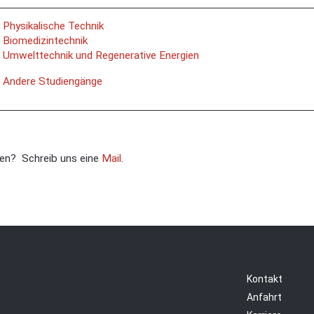
Physikalische Technik
Biomedizintechnik
Umwelttechnik und Regenerative Energien
Andere Studiengänge
en? Schreib uns eine
Mail
.
Kontakt
Anfahrt