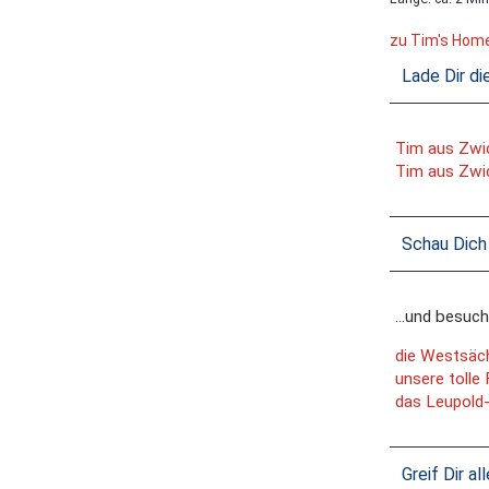
zu Tim's Hom
Lade Dir di
Tim aus Zwi
Tim aus Zwi
Schau Dich 
...und besuc
die Westsäc
unsere tolle
das Leupold
Greif Dir a