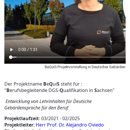
BeQuiS Projektvorstellung in Deutscher Gebärdensp
Der Projektname
B
e
Q
ui
S
steht für :
"
B
erufsbegleitende DGS-
Q
ualifikation in
S
achsen"
Entwicklung von Lehrinhalten für Deutsche
Gebärdensprache für den Beruf
Projektlaufzeit
: 03/2021 - 02/2025
Projektleiter
:
Herr Prof. Dr. Alejandro Oviedo