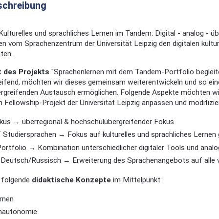
schreibung
Kulturelles und sprachliches Lernen im Tandem: Digital - analog - üb
en vom Sprachenzentrum der Universität Leipzig den digitalen kultu
ten.
 des Projekts
"Sprachenlernen mit dem Tandem-Portfolio begleite
eifend, möchten wir dieses gemeinsam weiterentwickeln und so ein
rgreifenden Austausch ermöglichen. Folgende Aspekte möchten w
n Fellowship-Projekt der Universität Leipzig anpassen und modifizie
okus → überregional & hochschulübergreifender Fokus
 Studiersprachen → Fokus auf kulturelles und sprachliches Lernen 
 Portfolio → Kombination unterschiedlicher digitaler Tools und ana
 Deutsch/Russisch → Erweiterung des Sprachenangebots auf alle
 folgende
didaktische Konzepte
im Mittelpunkt:
rnen
nautonomie