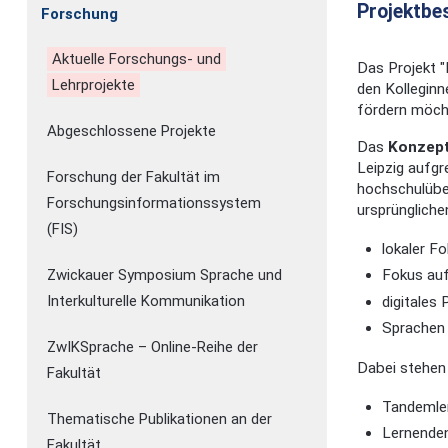
Projektbe
Forschung
Aktuelle Forschungs- und
Das Projekt "
Lehrprojekte
den Kolleginn
fördern möch
Abgeschlossene Projekte
Das
Konzept
Leipzig aufgr
Forschung der Fakultät im
hochschulübe
Forschungsinformationssystem
ursprüngliche
(FIS)
lokaler F
Zwickauer Symposium Sprache und
Fokus auf
Interkulturelle Kommunikation
digitales
Sprachen
ZwIKSprache – Online-Reihe der
Dabei stehen
Fakultät
Tandemle
Thematische Publikationen an der
Lernende
Fakultät