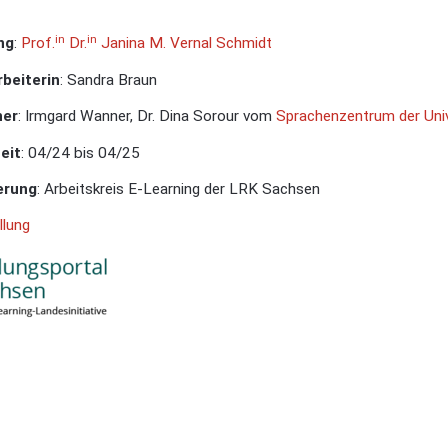
in
in
ng
:
Prof.
Dr.
Janina M. Vernal Schmidt
beiterin
: Sandra Braun
ner
: Irmgard Wanner, Dr. Dina Sorour vom
Sprachenzentrum der Univ
eit
: 04/24 bis 04/25
erung
: Arbeitskreis E-Learning der LRK Sachsen
llung