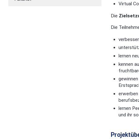
Virtual C
Die
Zielset
Die Teilnehm
verbesser
unterstü
lernen ne
kennen au
fruchtbare
gewinnen 
Erstsprac
erwerben 
berufsbez
lernen Pe
und ihr s
Projektüb