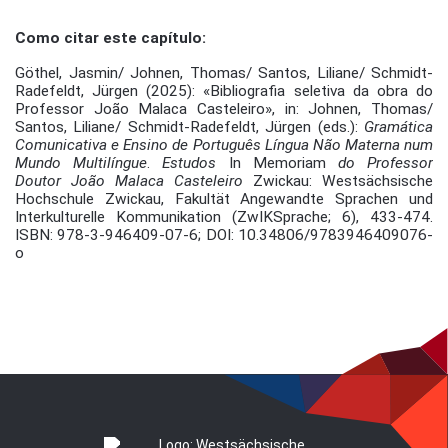
Como citar este capítulo:
Göthel, Jasmin/ Johnen, Thomas/ Santos, Liliane/ Schmidt-
Radefeldt, Jürgen (2025): «Bibliografia seletiva da obra do
Professor João Malaca Casteleiro», in: Johnen, Thomas/
Santos, Liliane/ Schmidt-Radefeldt, Jürgen (eds.):
Gramática
Comunicativa e Ensino de Português Língua Não Materna num
Mundo Multilíngue
.
Estudos
In Memoriam
do Professor
Doutor João Malaca Casteleiro
Zwickau: Westsächsische
Hochschule Zwickau, Fakultät Angewandte Sprachen und
Interkulturelle Kommunikation (ZwIKSprache; 6), 433-474.
ISBN: 978-3-946409-07-6; DOI: 10.34806/9783946409076-
o