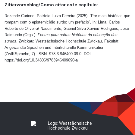
Zitiervorschlag/Como citar este capítulo:
Rezende-Curione, Patrícia Luiza Ferreira (2025): “Por mais histórias que
rompam com o epistemicídio surdo: um prefácio”, in:
Lima, Carlos
Roberto de Oliveira/ Nascimento, Gabriel Silva Xavier/ Rodrigues, José
R
aimundo (Orgs.):
Fontes para outras histórias da educação dos
surdos
.
Zwickau: Westsächsische Hochschule Zwickau, Fakultät
Angewandte Sprachen und Interkulturelle Kommunikation
(ZwIKSprache; 7). ISBN: 978-3-946409-09-0. DOI:
https://doi.org/10.34806/9783946409090-a