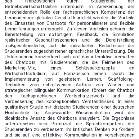
des Französischen durch Studierende der
Betriebswirtschaftslehre untersucht. In Anerkennung der
entscheidenden Rolle der fachsprachlichen Kompetenz der
Lernenden im globalen Geschäftsumfeld werden die Vorteile
des Einsatzes von Chatbots für personalisierte und flexible
Lernerfahrungen untersucht. Zu diesen Vorteilen gehören die
Bereitstellung von sofortigem Feedback, die Simulation
realistischer Geschäftsszenarien und die Bereitstellung
maßgeschneiderter, auf die individuellen Bedürfnisse der
Studierenden zugeschnittener sprachlicher Unterstützung. Die
Untersuchung konzentriert sich auf das interaktive Verhalten
des Chatbots mit Studierenden, die die Feinheiten des
Marketing-Mix, eines Schlüsselkonzepts im
Wirtschaftsstudium, auf Französisch lernen. Durch die
Implementierung von geleitetem Lernen, Scaffolding-
Techniken zum schrittweisen Aufbau von Wissen und
strategischer bilingualer Kommunikation fördert der Chatbot
den fachsprachlichen Wortschatzerwerb und die
Verbesserung des konzeptionellen Verständnisses. In einer
qualitativen Studie mit dreizehn Studierenden einer deutschen
Hochschule für Angewandte Wissenschaften wird der
didaktische Ansatz des Chatbots analysiert. Die Ergebnisse
unterstreichen sein Potenzial, die Sprachkompetenz der
Studierenden zu verbessern, ihr kritisches Denken zu fördern
und sie auf eine effektive Kommunikation in verschiedenen