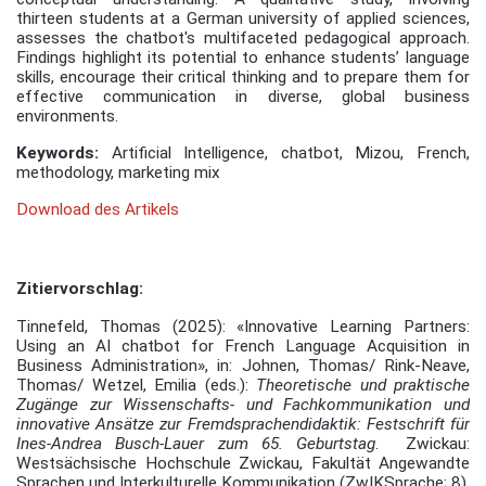
thirteen students at a German university of applied sciences,
assesses the chatbot's multifaceted pedagogical approach.
Findings highlight its potential to enhance students’ language
skills, encourage their critical thinking and to prepare them for
effective communication in diverse, global business
environments.
Keywords:
Artificial Intelligence, chatbot, Mizou, French,
methodology, marketing mix
Download des Artikels
Zitiervorschlag:
Tinnefeld, Thomas (2025): «Innovative Learning Partners:
Using an AI chatbot for French Language Acquisition in
Business Administration», in: Johnen, Thomas/ Rink-Neave,
Thomas/ Wetzel, Emilia (eds.):
Theoretische und praktische
Zugänge zur Wissenschafts- und Fachkommunikation und
innovative Ansätze zur Fremdsprachendidaktik: Festschrift für
Ines-Andrea Busch-Lauer zum 65. Geburtstag
. Zwickau:
Westsächsische Hochschule Zwickau, Fakultät Angewandte
Sprachen und Interkulturelle Kommunikation (ZwIKSprache; 8),