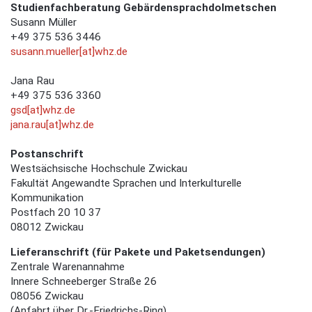
Studienfachberatung Gebärdensprachdolmetschen
Susann Müller
+49 375 536 3446
susann.mueller[at]whz.de
Jana Rau
+49 375 536 3360
gsd[at]whz.de
jana.rau[at]whz.de
Postanschrift
Westsächsische Hochschule Zwickau
Fakultät Angewandte Sprachen und Interkulturelle
Kommunikation
Postfach 20 10 37
08012 Zwickau
Lieferanschrift (für Pakete und Paketsendungen)
Zentrale Warenannahme
Innere Schneeberger Straße 26
08056 Zwickau
(Anfahrt über Dr.-Friedrichs-Ring)