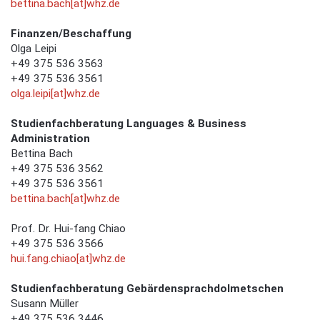
bettina.bach[at]whz.de
Finanzen/Beschaffung
Olga Leipi
+49 375 536 3563
+49 375 536 3561
olga.leipi[at]whz.de
Studienfachberatung Languages & Business
Administration
Bettina Bach
+49 375 536 3562
+49 375 536 3561
bettina.bach[at]whz.de
Prof. Dr. Hui-fang Chiao
+49 375 536 3566
hui.fang.chiao[at]whz.de
Studienfachberatung Gebärdensprachdolmetschen
Susann Müller
+49 375 536 3446