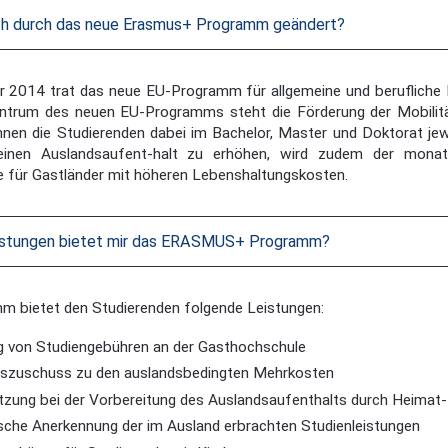
ch durch das neue Erasmus+ Programm geändert?
r 2014 trat das neue EU-Programm für allgemeine und berufliche
entrum des neuen EU-Programms steht die Förderung der Mobilit
nen die Studierenden dabei im Bachelor, Master und Doktorat jew
einen Auslandsaufent-halt zu erhöhen, wird zudem der monatl
e für Gastländer mit höheren Lebenshaltungskosten.
istungen bietet mir das ERASMUS+ Programm?
m bietet den Studierenden folgende Leistungen:
g von Studiengebühren an der Gasthochschule
tszuschuss zu den auslandsbedingten Mehrkosten
tzung bei der Vorbereitung des Auslandsaufenthalts durch Heimat
che Anerkennung der im Ausland erbrachten Studienleistungen