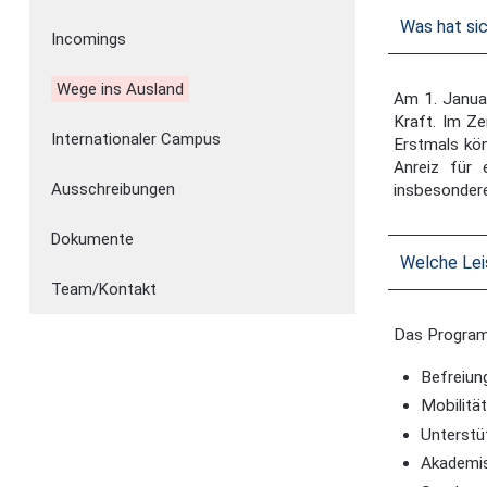
Was hat si
Incomings
Wege ins Ausland
Am 1. Janua
Kraft. Im Z
Internationaler Campus
Erstmals kön
Anreiz für 
Ausschreibungen
insbesonder
Dokumente
Welche Le
Team/Kontakt
Das Program
Befreiun
Mobilitä
Unterstü
Akademis