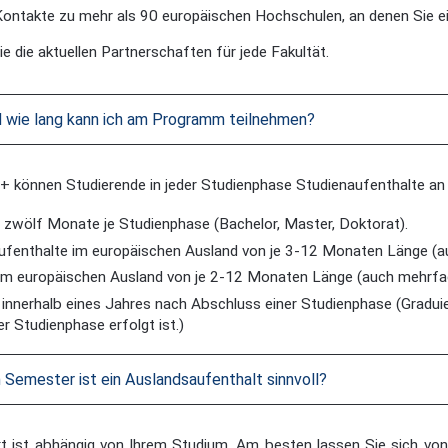
Kontakte zu mehr als 90 europäischen Hochschulen, an denen Sie e
ie die aktuellen Partnerschaften für jede Fakultät.
d wie lang kann ich am Programm teilnehmen?
 können Studierende in jeder Studienphase Studienaufenthalte an
u zwölf Monate je Studienphase (Bachelor, Master, Doktorat).
ufenthalte im europäischen Ausland von je 3-12 Monaten Länge (a
 im europäischen Ausland von je 2-12 Monaten Länge (auch mehrfa
 innerhalb eines Jahres nach Abschluss einer Studienphase (Graduie
r Studienphase erfolgt ist.)
 Semester ist ein Auslandsaufenthalt sinnvoll?
t ist abhängig von Ihrem Studium. Am besten lassen Sie sich von