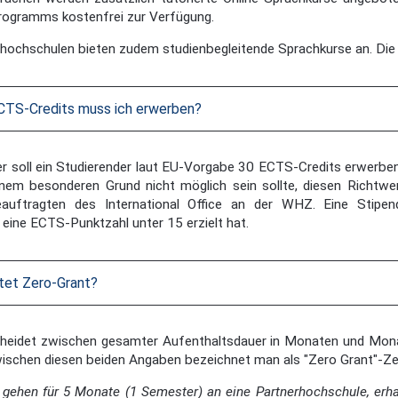
ogramms kostenfrei zur Verfügung.
rhochschulen bieten zudem studienbegleitende Sprachkurse an. Die
ECTS-Credits muss ich erwerben?
 soll ein Studierender laut EU-Vorgabe 30 ECTS-Credits erwerben. 
nem besonderen Grund nicht möglich sein sollte, diesen Richtwer
uftragten des International Office an der WHZ. Eine Stipend
 eine ECTS-Punktzahl unter 15 erzielt hat.
et Zero-Grant?
eidet zwischen gesamter Aufenthaltsdauer in Monaten und Monate 
ischen diesen beiden Angaben bezeichnet man als "Zero Grant"-Ze
ie gehen für 5 Monate (1 Semester) an eine Partnerhochschule, e