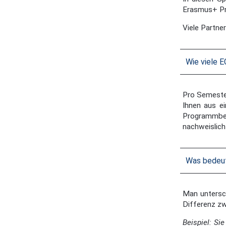
Erasmus+ Pr
Viele Partne
Wie viele 
Pro Semester
Ihnen aus ei
Programmbea
nachweislich
Was bedeut
Man untersch
Differenz zw
Beispiel: S