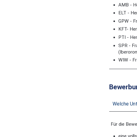
AMB - He
ELT - Her
GPW - Fr
KFT- Herr
PTI - Her
SPR - Fr
(Iberoro
WIW - Fra
Bewerbu
Welche Unt
Für die Bew
eine vol