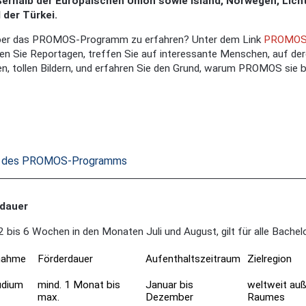
ßerhalb der Europäischen Union sowie Island, Norwegen, Licht
 der Türkei.
ber das PROMOS-Programm zu erfahren? Unter dem Link
PROMOS
en Sie Reportagen, treffen Sie auf interessante Menschen, auf de
, tollen Bildern, und erfahren Sie den Grund, warum PROMOS sie b
n des PROMOS-Programms
dauer
 bis 6 Wochen in den Monaten Juli und August, gilt für alle Bache
nahme
Förderdauer
Aufenthaltszeitraum
Zielregion
udium
mind. 1 Monat bis
Januar bis
weltweit au
max.
Dezember
Raumes