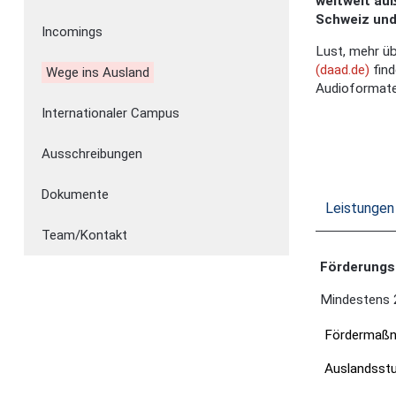
weltweit au
Schweiz und
Incomings
Lust, mehr ü
(daad.de)
find
Wege ins Ausland
Audioformaten
Internationaler Campus
Ausschreibungen
Dokumente
Leistunge
Team/Kontakt
Förderungs
Mindestens 2
Fördermaß
Auslandsst