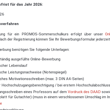
rist für das Jahr 2026:
026
verfahren
ung für ein PROMOS-Sommerschulkurs erfolgt über unser
On
ach der Registrierung können Sie Ihr Bewerbungsformular jederzeit 
erbung benötigen Sie folgende Unterlagen:
lständig ausgefüllte Online-Bewerbung
ischer Lebenslauf
che Leistungsnachweise (Notenspiegel)
iches Motivationsschreiben (max. 3 DIN A4-Seiten)
r Hochschulzugangsberechtigung / bei erstem Hochschulabschluss
ngsschreiben eines Professors auf dem
Vordruck des DAAD
sowie
blatt für Gutachter) (muss in einem verschlossenen Umschlag im Int
te