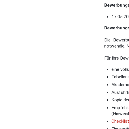
Bewerbungsf
17.05.2
Bewerbungs
Die Bewerb
notwendig. N
Für Ihre Bew
eine vol
Tabellar
Akademis
Ausführl
Kopie de
Empfehlu
(Hinweis
Checklis