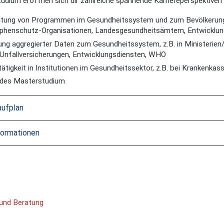
dium eröffnen sich dir zahlreiche spannende Karriereperspektiven 
eitung von Programmen im Gesundheitssystem und zum Bevölkerungs
phenschutz-Organisationen, Landesgesundheitsämtern, Entwicklu
ng aggregierter Daten zum Gesundheitssystem, z.B. in Ministerie
Unfallversicherungen, Entwicklungsdiensten, WHO
tätigkeit in Institutionen im Gesundheitssektor, z.B. bei Krankenk
ndes Masterstudium
aufplan
formationen
 und Beratung