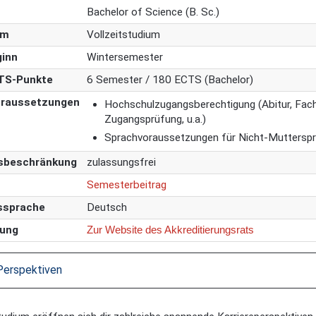
Bachelor of Science (B. Sc.)
rm
Vollzeitstudium
ginn
Wintersemester
CTS-Punkte
6 Semester / 180 ECTS (Bachelor)
raussetzungen
Hochschulzugangsberechtigung (Abitur, Fachh
Zugangsprüfung, u.a.)
Sprachvoraussetzungen für Nicht-Mutterspr
sbeschränkung
zulassungsfrei
Semesterbeitrag
ssprache
Deutsch
rung
Zur Website des Akkreditierungsrats
 Perspektiven