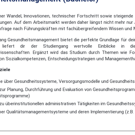
er Wandel, Innovationen, technischer Fortschritt sowie steigend
ungen. Auf dem Arbeitsmarkt werden daher längst nicht mehr nur Ä
hfrage nach Führungskräften mit fachübergreifendem Wissen un
ng Gesundheitsmanagement bietet die perfekte Grundlage für deine 
 liefert dir der Studiengang wertvolle Einblicke in di
issenschaften. Ergänzt wird das Studium durch Themen wie For
on Sozialkompetenzen, Entscheidungstrategien und Managementhande
ziele
e über Gesundheitssysteme, Versorgungsmodelle und Gesundheits
 zur Planung, Durchführung und Evaluation von Gesundheitsprogram
itsprogramme)
 zu überinstitutionellen administrativen Tätigkeiten im Gesundheits
ber Qualitätsmanagementsysteme und deren Implementierung (z.B