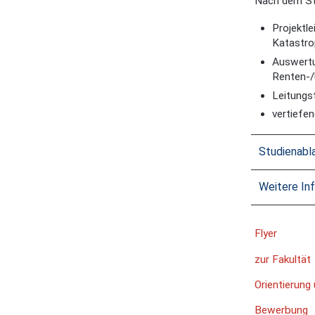
Nach dem Stu
Projektl
Katastro
Auswertu
Renten-/
Leitungs
vertiefe
Studienabl
Weitere In
Flyer
zur Fakultät
Orientierung
Bewerbung