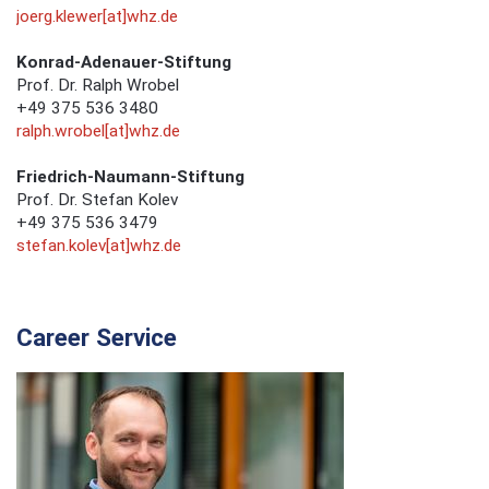
joerg.klewer[at]whz.de
Konrad-Adenauer-Stiftung
Prof. Dr. Ralph Wrobel
+49 375 536 3480
ralph.wrobel[at]whz.de
Friedrich-Naumann-Stiftung
Prof. Dr. Stefan Kolev
+49 375 536 3479
stefan.kolev[at]whz.de
Career Service