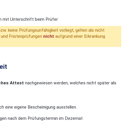
 mit Unterschrift beim Prüfer
w. keine Prüfungsunfähigkeit vorliegt, gelten als nicht
- und Fristenprüfungen
nicht
aufgrund einer Erkrankung
eit
iches Attest
nachgewiesen werden, welches nicht später als
h eine eigene Bescheinigung ausstellen.
stagen nach dem Prüfungstermin im Dezernat