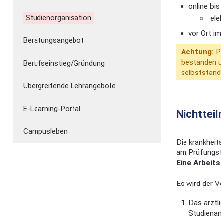
online bi
Studienorganisation
ele
vor Ort i
Beratungsangebot
Achtung:
P
bestanden u
Berufseinstieg/Gründung
selbstständ
Übergreifende Lehrangebote
E-Learning-Portal
Nichttei
Campusleben
Die krankheit
am Prüfungsta
Eine Arbeits
Es wird der V
Das ärztl
Studienan