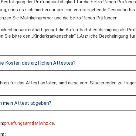
e Bestätigung der Prüfungsunfähigkeit für die betroffenen Prüfun
ung, dass es sich hierbei nur um eine vorübergehende Gesundheitss
gänzen Sie Matrikelnummer und die betroffenen Prüfungen.
ankenhausaufenthalt genügt die Aufenthaltsbescheinigung als Prüf
en Sie bitte den „Kinderkrankenschein“ („Ärztliche Bescheinigung fü
die Kosten des ärztlichen Attestes?
ren für das Attest anfallen, sind diese vom Studierenden zu tragen
ch mein Attest abgeben?
n:
pruefungsamt[at]whz.de
.
im: