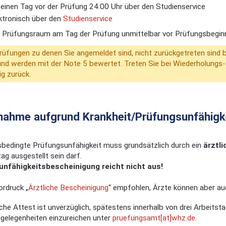
s einen Tag vor der Prüfung 24:00 Uhr über den Studienservice
ktronisch über den
Studienservice
m Prüfungsraum am Tag der Prüfung unmittelbar vor Prüfungsbeginn
rüfungen zu denen Sie angemeldet sind, nicht zurückgetreten sind bz
nd werden mit der Note 5 bewertet. Treten Sie bei Wiederholungs
ig zurück.
lnahme aufgrund Krankheit/Prüfungsunfähigk
sbedingte Prüfungsunfähigkeit muss grundsätzlich durch ein
ärztl
g ausgestellt sein darf.
unfähigkeitsbescheinigung reicht nicht aus!
ordruck „
Ärztliche Bescheinigung
“ empfohlen, Ärzte können aber auc
iche Attest ist unverzüglich, spätestens innerhalb von drei Arbeit
gelegenheiten einzureichen unter
pruefungsamt[at]whz.de
.