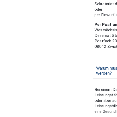
Sekretariat
oder
per Einwurf 
Per Post a
Westsächsis
Dezernat St
Postfach 20
08012 Zwic
Warum muss
werden?
Bei einem Da
Leistungsfäh
oder aber au
Leistungsbil
eine Gesundh