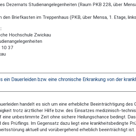
 des Dezernats Studienangelegenheiten (Raum PKB 228, über Mensa
in den Briefkasten im Treppenhaus (PKB, über Mensa, 1. Etage, link
n:
che Hochschule Zwickau
udienangelegenheiten
 10 37
kau
 ein Dauerleiden bzw. eine chronische Erkrankung von der kran
uerleiden handelt es sich um eine erhebliche Beeinträchtigung des 
igkeit trotz ärztlicher Hilfe bzw. des Einsatzes medizinisch-techni
f eine unbestimmte Zeit ohne sichere Heilungschance bedingt. Das
d des Prüflings. Im Gegensatz dazu liegt eine krankheitsbedingte Pr
eitsstörung aktuell und vorübergehend erheblich beeinträchtigt ist.