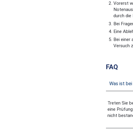
Vorerst w
Notenausd
durch die
Bei Frage
Eine Able
Bei einer
Versuch z
FAQ
Was ist be
Treten Sie b
eine Prüfungs
nicht bestan