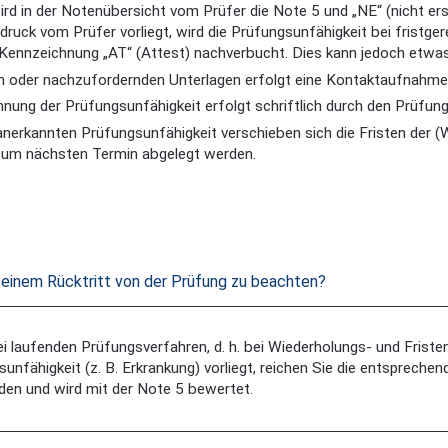
ird in der Notenübersicht vom Prüfer die Note 5 und „NE“ (nicht e
ruck vom Prüfer vorliegt, wird die Prüfungsunfähigkeit bei fristg
 Kennzeichnung „AT“ (Attest) nachverbucht. Dies kann jedoch etwa
n oder nachzufordernden Unterlagen erfolgt eine Kontaktaufnah
hnung der Prüfungsunfähigkeit erfolgt schriftlich durch den Prüfun
 anerkannten Prüfungsunfähigkeit verschieben sich die Fristen der 
um nächsten Termin abgelegt werden.
i einem Rücktritt von der Prüfung zu beachten?
ei laufenden Prüfungsverfahren, d. h. bei Wiederholungs- und Frist
unfähigkeit (z. B. Erkrankung) vorliegt, reichen Sie die entspreche
den und wird mit der Note 5 bewertet.