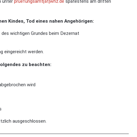
n unter
pruefungsamt[at]whz.de
spätestens am dritten
enen Kindes, Tod eines nahen Angehörigen:
g des wichtigen Grundes beim Dezernat
ng eingereicht werden.
Folgendes zu beachten:
 abgebrochen wird
s
ätzlich ausgeschlossen.