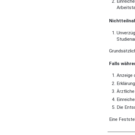
Einreich
Arbeitst
Nichtteilna
Unverzüg
Studiena
Grundsätzlic
Falls währe
Anzeige 
Erklärun
Ärztlich
Einreiche
Die Ents
Eine Festste