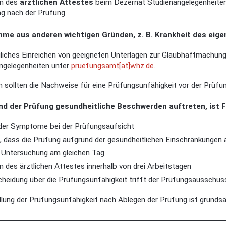
en des
ärztlichen Attestes
beim Dezernat Studienangelegenheite
ag nach der Prüfung
hme aus anderen wichtigen Gründen, z. B. Krankheit des eig
liches Einreichen von geeigneten Unterlagen zur Glaubhaftmachun
ngelegenheiten unter
pruefungsamt[at]whz.de
.
h sollten die Nachweise für eine Prüfungsunfähigkeit vor der Prüfu
nd der Prüfung gesundheitliche Beschwerden auftreten, ist 
der Symptome bei der Prüfungsaufsicht
g, dass die Prüfung aufgrund der gesundheitlichen Einschränkungen
e Untersuchung am gleichen Tag
n des ärztlichen Attestes innerhalb von drei Arbeitstagen
cheidung über die Prüfungsunfähigkeit trifft der Prüfungsausschus
llung der Prüfungsunfähigkeit nach Ablegen der Prüfung ist grunds