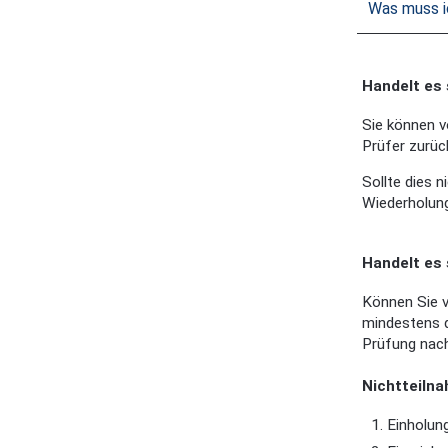
Was muss ic
Handelt es 
Sie können v
Prüfer zurüc
Sollte dies n
Wiederholung
Handelt es 
Können Sie v
mindestens d
Prüfung nac
Nichtteilna
Einholun