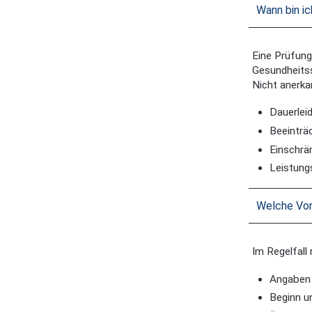
Wann bin i
Eine Prüfung
Gesundheitss
Nicht anerka
Dauerlei
Beeinträ
Einschrä
Leistungs
Welche Vor
Im Regelfall
Angaben 
Beginn un