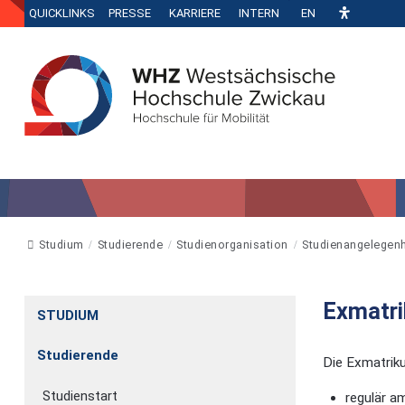
QUICKLINKS
PRESSE
KARRIERE
INTERN
EN
Studium
Studierende
Studienorganisation
Studienangelegenh
Exmatri
STUDIUM
Studierende
Die Exmatriku
Studienstart
regulär a