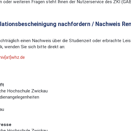
n oder weiteren Fragen steht Ihnen der Nutzerservice des ZKI (GA
lationsbescheinigung nachfordern / Nachweis Re
achträglich einen Nachweis über die Studienzeit oder erbrachte Leis
k, wenden Sie sich bitte direkt an:
hiv[at]whz.de
ft
che Hochschule Zwickau
dienangelegenheiten
au
resse
che Hochschule Zwickau