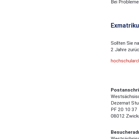
Bei Probleme
Exmatriku
Sollten Sie n
2 Jahre zurüc
hochschularc
Postanschri
Westsächsis
Dezernat Stu
PF 20 10 37
08012 Zwick
Besucherad
Westsächsis