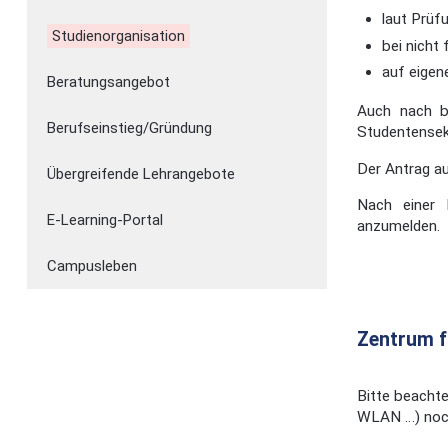
laut Prüf
Studienorganisation
bei nicht
auf eigen
Beratungsangebot
Auch nach be
Berufseinstieg/Gründung
Studentensekr
Der Antrag au
Übergreifende Lehrangebote
Nach einer 
E-Learning-Portal
anzumelden.
Campusleben
Zentrum f
Bitte beachte
WLAN …) noch