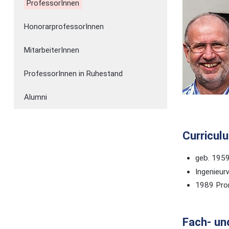
ProfessorInnen
HonorarprofessorInnen
MitarbeiterInnen
ProfessorInnen in Ruhestand
Alumni
Curricul
geb. 195
Ingenieur
1989 Pro
Fach- u