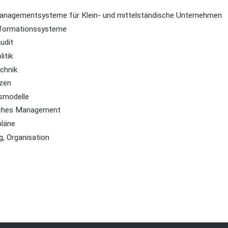
nagementsysteme für Klein- und mittelständische Unternehmen
formationssysteme
udit
itik
chnik
zen
smodelle
sches Management
pläne
g, Organisation