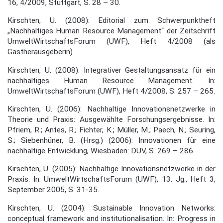
16, 4/2009, Stuttgart, S. 28 – 30.
Kirschten, U. (2008): Editorial zum Schwerpunktheft
„Nachhaltiges Human Resource Mana­gement“ der Zeitschrift
UmweltWirtschaftsForum (UWF), Heft 4/2008 (als
Gastherausgebe­rin).
Kirschten, U. (2008): Integrativer Gestaltungsansatz für ein
nachhaltiges Human Resource Management. In:
UmweltWirtschaftsForum (UWF), Heft 4/2008, S. 257 – 265.
Kirschten, U. (2006): Nachhaltige Innovationsnetzwerke in
Theorie und Praxis: Ausgewählte Forschungsergebnisse. In:
Pfriem, R.; Antes, R.; Fichter, K.; Müller, M.; Paech, N.; Seuring,
S.; Siebenhüner, B. (Hrsg.) (2006): Innovationen für eine
nachhaltige Ent­wicklung, Wiesbaden: DUV, S. 269 – 286.
Kirschten, U. (2005): Nachhaltige Innovationsnetzwerke in der
Praxis. In: Umwelt­Wirt­schaftsForum (UWF), 13. Jg., Heft 3,
September 2005, S. 31-35.
Kirschten, U. (2004): Sustainable Innovation Networks:
conceptual framework and institu­tionalisation. In: Progress in