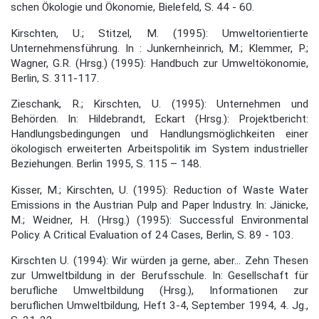
schen Ökologie und Ökonomie, Bielefeld, S. 44 - 60.
Kirschten, U.; Stitzel, M. (1995): Umweltorientierte
Unternehmensführung. In : Junkern­heinrich, M.; Klemmer, P.;
Wagner, G.R. (Hrsg.) (1995): Handbuch zur Umweltöko­nomie,
Berlin, S. 311-117.
Zieschank, R.; Kirschten, U. (1995): Unternehmen und
Behörden. In: Hildebrandt, Eckart (Hrsg.): Projektbericht:
Handlungsbedingungen und Handlungsmöglichkeiten einer
ökologisch erweiterten Arbeitspolitik im System industrieller
Beziehungen. Berlin 1995, S. 115 – 148.
Kisser, M.; Kirschten, U. (1995): Reduction of Waste Water
Emissions in the Austrian Pulp and Paper Industry. In: Jänicke,
M.; Weidner, H. (Hrsg.) (1995): Successful Environ­mental
Policy. A Critical Evaluation of 24 Cases, Berlin, S. 89 - 103.
Kirschten U. (1994): Wir würden ja gerne, aber... Zehn Thesen
zur Umweltbildung in der Berufsschule. In: Gesellschaft für
berufliche Umweltbildung (Hrsg.), Informationen zur
beruflichen Umweltbildung, Heft 3-4, September 1994, 4. Jg.,