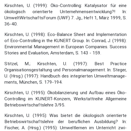
Kirschten, U. (1999): Öko-Controlling: Katalysator für eine
ökologisch orientierte Unter­nehmensentwicklung?! In:
UmweltWirtschaftsForum (UWF) 7. Jg., Heft 1, März 1999, S.
36-40.
Kirschten, U. (1998): Eco-Balance Sheet and Implementation
of Eco-Controlling in the KUNERT Group. In: Conrad, J. (1998):
Environmental Management in European Companies. Success
Stories and Evaluation, Amsterdam, S. 143 - 159.
Stitzel, M.; Kirschten, U. (1997): Best Practice
Organisationsgestaltung und Personalmana­gement. In: Steger,
U. (Hrsg.) (1997): Handbuch des integrierten Umweltmanage­
ments, München, S. 179-194.
Kirschten, U. (1995): Ökobilanzierung und Aufbau eines Öko-
Controlling im KUNERT-Konzern, Werkstattreihe Allgemeine
Betriebswirtschaftslehre 3/95.
Kirschten, U. (1995): Was bietet die ökologisch orientierte
Betriebswirtschaftslehre der be­ruflichen Ausbildung? In:
Fischer, A. (Hrsg.) (1995): Umweltlernen im Unterricht zwi­