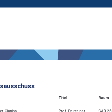
gsausschuss
Titel
Raum
r, Gianina
Prof. Dr. rer. nat.
GAB 25