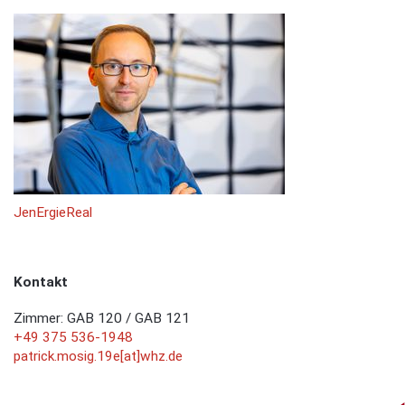
JenErgieReal
Kontakt
Zimmer: GAB 120 / GAB 121
+49 375 536-1948
patrick.mosig.19e[at]whz.de