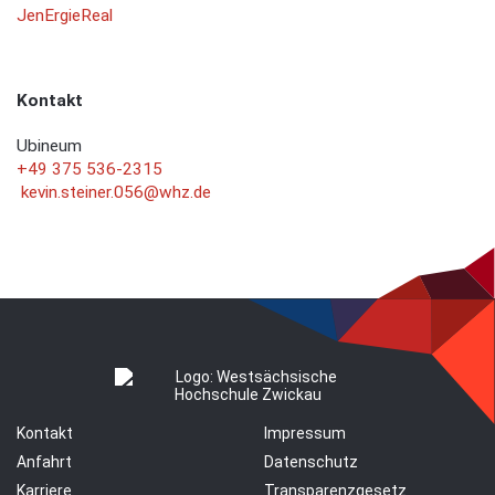
JenErgieReal
Kontakt
Ubineum
+49 375 536-2315
kevin.steiner.056@whz.de
Kontakt
Impressum
Anfahrt
Datenschutz
Karriere
Transparenzgesetz