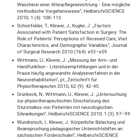
Wäscherei einer Altenpflegeeinrichtung - Eine mögliche
methodische Vorgehensweise“, HeilberufeSCIENCE
2010; 1 (4): 108-113.
Schönfelder, T.; Klewer, J., Kugler, J.: „Factors
Associated with Patient Satisfaction in Surgery: The
Role of Patients’ Perceptions of Received Care, Visit
Characteristics, and Demographic Variables“, Journal
of Surgical Research 2010 (164): e53–e59.
Wittmann, U.; Klewer, J.: „Messung der Arm- und
Handfunktion - Literaturempfehlungen und in der
Praxis häufig angewandte Analyseverfahren in der
Neurorehabilitation“, pt_Zeitschrift für
Physiotherapeuten 2010, 62 (9): 42-45.
Grünbeck, N.; Wittmann, U.; Klewer, J.: „Untersuchung
zur physiotherapeutischen Einschätzung des
Sturzrisikos von Patienten mit neurologischen
Erkrankungen”, HeilberufeSCIENCE 2010; 1 (3): 97–99.
Wundratsch, I.; Klewer, J.: Körperliche Belastung und
Beanspruchung pädagogischer Unterrichtshilfen an
sächsischen Förderschulen“, HeilberufeSCIENCE