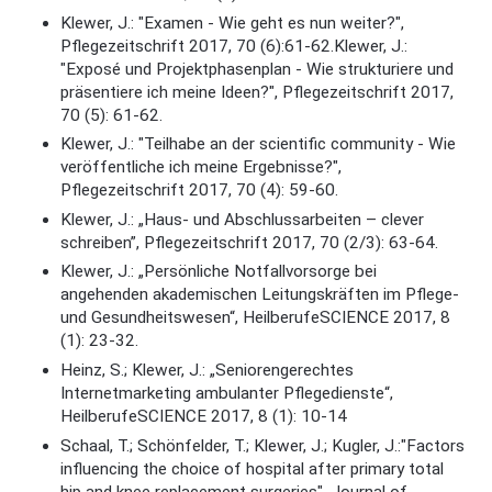
Klewer, J.: "Examen - Wie geht es nun weiter?",
Pflegezeitschrift 2017, 70 (6):61-62.Klewer, J.:
"Exposé und Projektphasenplan - Wie strukturiere und
präsentiere ich meine Ideen?", Pflegezeitschrift 2017,
70 (5): 61-62.
Klewer, J.: "Teilhabe an der scientific community - Wie
veröffentliche ich meine Ergebnisse?",
Pflegezeitschrift 2017, 70 (4): 59-60.
Klewer, J.: „Haus- und Abschlussarbeiten – clever
schreiben”, Pflegezeitschrift 2017, 70 (2/3): 63-64.
Klewer, J.: „Persönliche Notfallvorsorge bei
angehenden akademischen Leitungskräften im Pflege-
und Gesundheitswesen“, HeilberufeSCIENCE 2017, 8
(1): 23-32.
Heinz, S.; Klewer, J.: „Seniorengerechtes
Internetmarketing ambulanter Pflegedienste“,
HeilberufeSCIENCE 2017, 8 (1): 10-14
Schaal, T.; Schönfelder, T.; Klewer, J.; Kugler, J.:"Factors
influencing the choice of hospital after primary total
hip and knee replacement surgeries", Journal of