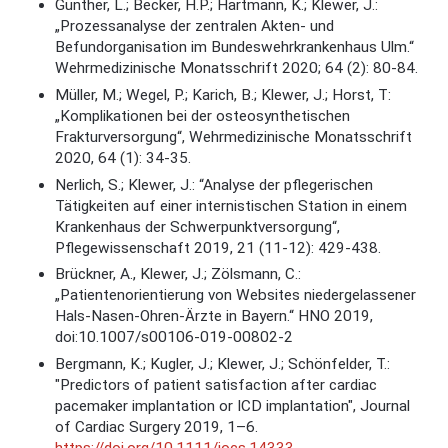
Günther, L.; Becker, H.P.; Hartmann, K.; Klewer, J.:
„Prozessanalyse der zentralen Akten- und
Befundorganisation im Bundeswehrkrankenhaus Ulm.“
Wehrmedizinische Monatsschrift 2020; 64 (2): 80-84.
Müller, M.; Wegel, P.; Karich, B.; Klewer, J.; Horst, T:
„Komplikationen bei der osteosynthetischen
Frakturversorgung“, Wehrmedizinische Monatsschrift
2020, 64 (1): 34-35.
Nerlich, S.; Klewer, J.: “Analyse der pflegerischen
Tätigkeiten auf einer internistischen Station in einem
Krankenhaus der Schwerpunktversorgung“,
Pflegewissenschaft 2019, 21 (11-12): 429-438.
Brückner, A., Klewer, J.; Zölsmann, C.:
„Patientenorientierung von Websites niedergelassener
Hals-Nasen-Ohren-Ärzte in Bayern.“ HNO 2019,
doi:10.1007/s00106-019-00802-2
Bergmann, K.; Kugler, J.; Klewer, J.; Schönfelder, T.:
"Predictors of patient satisfaction after cardiac
pacemaker implantation or ICD implantation", Journal
of Cardiac Surgery 2019, 1–6.
https://doi.org/10.1111/jocs.14333