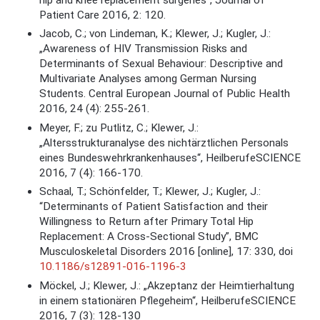
Patient Care 2016, 2: 120.
Jacob, C.; von Lindeman, K.; Klewer, J.; Kugler, J.:
„Awareness of HIV Transmission Risks and
Determinants of Sexual Behaviour: Descriptive and
Multivariate Analyses among German Nursing
Students. Central European Journal of Public Health
2016, 24 (4): 255-261.
Meyer, F.; zu Putlitz, C.; Klewer, J.:
„Altersstrukturanalyse des nichtärztlichen Personals
eines Bundeswehrkrankenhauses“, HeilberufeSCIENCE
2016, 7 (4): 166-170.
Schaal, T.; Schönfelder, T.; Klewer, J.; Kugler, J.:
“Determinants of Patient Satisfaction and their
Willingness to Return after Primary Total Hip
Replacement: A Cross-Sectional Study”, BMC
Musculoskeletal Disorders 2016 [online], 17: 330, doi
10.1186/s12891-016-1196-3
Möckel, J.; Klewer, J.: „Akzeptanz der Heimtierhaltung
in einem stationären Pflegeheim“, HeilberufeSCIENCE
2016, 7 (3): 128-130