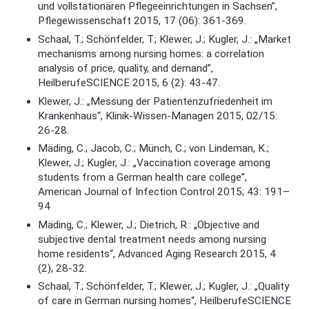
und vollstationären Pflegeeinrichtungen in Sachsen”,
Pflegewissenschaft 2015, 17 (06): 361-369.
Schaal, T.; Schönfelder, T.; Klewer, J.; Kugler, J.: „Market
mechanisms among nursing homes: a correlation
analysis of price, quality, and demand”,
HeilberufeSCIENCE 2015, 6 (2): 43-47.
Klewer, J.: „Messung der Patientenzufriedenheit im
Krankenhaus“, Klinik-Wissen-Managen 2015, 02/15:
26-28.
Mäding, C.; Jacob, C.; Münch, C.; von Lindeman, K.;
Klewer, J.; Kugler, J.: „Vaccination coverage among
students from a German health care college”,
American Journal of Infection Control 2015; 43: 191–
94
Mäding, C.; Klewer, J.; Dietrich, R.: „Objective and
subjective dental treatment needs among nursing
home residents“, Advanced Aging Research 2015, 4
(2), 28-32.
Schaal, T.; Schönfelder, T.; Klewer, J.; Kugler, J.: „Quality
of care in German nursing homes“, HeilberufeSCIENCE