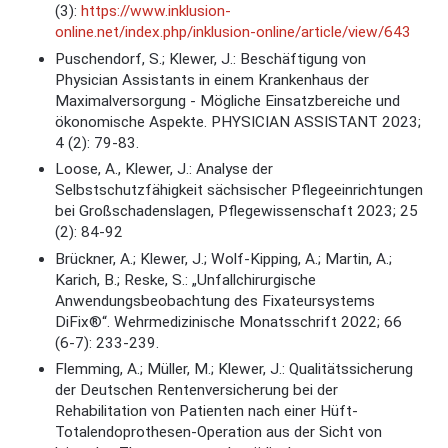
(3):
https://www.inklusion-
online.net/index.php/inklusion-online/article/view/643
Puschendorf, S.; Klewer, J.: Beschäftigung von
Physician Assistants in einem Krankenhaus der
Maximalversorgung - Mögliche Einsatzbereiche und
ökonomische Aspekte. PHYSICIAN ASSISTANT 2023;
4 (2): 79-83.
Loose, A., Klewer, J.: Analyse der
Selbstschutzfähigkeit sächsischer Pflegeeinrichtungen
bei Großschadenslagen, Pflegewissenschaft 2023; 25
(2): 84-92
Brückner, A.; Klewer, J.; Wolf-Kipping, A.; Martin, A.;
Karich, B.; Reske, S.: „Unfallchirurgische
Anwendungsbeobachtung des Fixateursystems
DiFix®“. Wehrmedizinische Monatsschrift 2022; 66
(6-7): 233-239.
Flemming, A.; Müller, M.; Klewer, J.: Qualitätssicherung
der Deutschen Rentenversicherung bei der
Rehabilitation von Patienten nach einer Hüft-
Totalendoprothesen-Operation aus der Sicht von