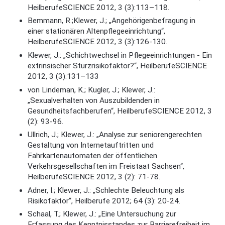
HeilberufeSCIENCE 2012, 3 (3):113–118.
Bemmann, R.;Klewer, J.; „Angehörigenbefragung in
einer stationären Altenpflegeeinrichtung“,
HeilberufeSCIENCE 2012, 3 (3):126-130.
Klewer, J.: „Schichtwechsel in Pflegeeinrichtungen - Ein
extrinsischer Sturzrisikofaktor?“, HeilberufeSCIENCE
2012, 3 (3):131–133
von Lindeman, K.; Kugler, J.; Klewer, J.:
„Sexualverhalten von Auszubildenden in
Gesundheitsfachberufen“, HeilberufeSCIENCE 2012, 3
(2): 93-96.
Ullrich, J.; Klewer, J.: „
Analyse zur seniorengerechten
Gestaltung von Internetauftritten und
Fahrkartenautomaten der öffentlichen
Verkehrsgesellschaften im Freistaat Sachsen“,
HeilberufeSCIENCE 2012, 3 (2): 71-78.
Adner, I.; Klewer, J.: „Schlechte Beleuchtung als
Risikofaktor“, Heilberufe 2012; 64 (3): 20-24.
Schaal, T.; Klewer, J.: „Eine Untersuchung zur
Erfassung des Kenntnisstandes zur Barrierefreiheit im