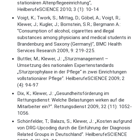
stationären Altenpflegeeinrichtung“,
HeilberufeSCIENCE 2010; 3 (1): 10-14
Voigt, K.; Twork, S.; Mittag, D.; Göbel, A.; Voigt, R.;
Klewer, J.; Kugler, J.; Bornstein, S.R.; Bergmann A.:
“Consumption of alcohol, cigarettes and illegal
substances among physicians and medical students in
Brandenburg and Saxony (Germany)“, BMC Health
Services Research 2009, 9: 219-225.
Buttler, M.; Klewer, J.: „Sturzmanagement –
Umsetzung des nationalen Expertenstandards
„Sturzprophylaxe in der Pflege“ in zwei Einrichtungen
vollstationärer Pflege“. HeilberufeSCIENCE 2009; 2
(4): 94-97
Dix, K.; Klewer, J.: „Gesundheitsförderung im
Rettungsdienst: Welche Belastungen wirken auf die
Mitarbeiter ein?“. Rettungsdienst 2009, 32 (11): 1052-
1056.
Schönfelder, T.; Balazs, S.; Klewer, J.: „Kosten aufgrund
von DRG-Upcoding durch die Einführung der Diagnosis
Related Groups in Deutschland“. HeilberufeSCIENCE