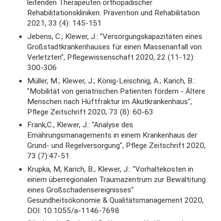
leitenden Therapeuten orthopädischer
Rehabilitationskliniken. Prävention und Rehabilitation
2021, 33 (4): 145-151
Jebens, C.; Klewer, J.: "Versorgungskapazitäten eines
Großstadtkrankenhauses für einen Massenanfall von
Verletzten", Pflegewissenschaft 2020, 22 (11-12):
300-306
Müller, M.; Klewer, J.; König-Leischnig, A.; Karich, B.:
"Mobilität von geriatrischen Patienten fördern - Ältere
Menschen nach Hüftfraktur im Akutkrankenhaus",
Pflege Zeitschrift 2020, 73 (8): 60-63
Frank,C., Klewer, J.: "Analyse des
Ernährungsmanagements in einem Krankenhaus der
Grund- und Regelversorgung", Pflege Zeitschrift 2020,
73 (7):47-51.
Krupka, M; Karich, B.; Klewer, J.: "Vorhaltekosten in
einem überregionalen Traumazentrum zur Bewältitung
eines Großschadensereignisses"
Gesundheitsökonomie & Qualitätsmanagement 2020,
DOI: 10.1055/a-1146-7698