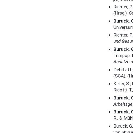
Richter, P.
(Hrsg.).
G
Buruck, 
Universum
Richter, P.
und Gesun
Buruck, G
Trimpop. R
Ansätze 
Debitz U.
(SGA). (H
Keller, S.,
Rigotti, T
Buruck, 
Arbeitsge
Buruck, 
R., & Mühl
Buruck, G
von physi