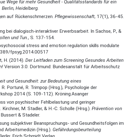
ue Wege für mehr Gesundheit - Qualitätsstandards für ein
Berlin, Heidelberg.
gungen auf Rückenschmerzen.
Pflegewissenschaft
, 17(1), 36-45.
ng bei dialogisch-interaktiver Erwerbsarbeit. In Sachse, P., &
llen und Tun.
, S. 137-154.
 psychosocial stress and emotion regulation skills modulate
3389/fpsyg.2014.00517
t, H. (2014).
Der Leitfaden zum Screening Gesundes Arbeiten
n!
Version 3.0. Dortmund: Bundesanstalt für Arbeitsschutz
keit und Gesundheit: zur Bedeutung eines
, R. Portuné, R. Trimpop (Hrsg.), Psychologie der
orkshop 2014 (S. 109-112). Kröning:Asanger
nfluss von psychischer Fehlbelastung und geringer
irchner, M. Stadler, & H.-C. Scholle (Hrsg.).
Prävention von
Bussert & Stadeler.
assung subjektiver Beanspruchungs- und Gesundheitsfolgen im
d Arbeitsmedizin (Hrsg.).
Gefährdungsbeurteilung
erlin: Erich Schmidt Verlag.