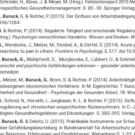
 Schröder, H., Klose, J. & Meyer, M. (Hrsg.).
Fehlzeitenreport 2015 Ne
enspezifisches Gesundheitsmanagement. S. 85 - 93. Springer Verlag. 
.,
Buruck
, G. & Richter, P. (2015). Der Einfluss von Arbeitsbedin
3936/1284
G
. & Richter, P. (2014). Regulierte Tätigkeit und emotionale Regulieru
Hrsg.).
Psychologie menschlichen Handelns: Wissen und Denken- Wo
.,
Wendsche, J., Melzer, M., Strobel, A., & Dörfel, D. (2014). Acute
reactions to pain in others.
Frontiers in Psychology, 5,
517. doi:10.
,
Buruck, G.,
Mühlpfordt, S., Muzykorska, E., Lübbert, U., & Schmid
ysische und psychische Gefährdungen erkennen – gesünder arbeite
tsmedizin
., Melzer, M.,
Buruck, G
., Brom, S. & Richter, P. (2014).
Arbeitstätig
gsbezogenen ökonomischen Verfahrens.
In M. Eigenstetter, T. Kunz
cherheit und Gesundheit - Psychologie der Gesunden Arbeit, 18. W
G
., Schrod, N., Horváth, I., Jungbauer, K.-L. & Richter, P. (2013). Ei
egulierung auf chronischen unspezifischen Rückenschmerz. In C.-J. K
dingten Gesundheitsgefahren und Erkrankungen
S. 385-395. Verlag 
,
Buruck, G.
& Debitz, U. (2013). Praktikable Instrumente zur Erf
ner Gefährdungsbeurteilung. In Bundesanstalt für Arbeitsschutz un
er Belastung. Erfahrungen und Empfehlungen
, Webanhang S. 1-33, B