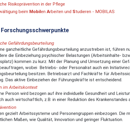
che Risikoprävention in der Pflege
wältigung beim
M
obil
en
A
rbeiten und
S
tudieren - MOBILAS
d Forschungsschwerpunkte
iche Gefährdungsbeurteilung
ne ganzheitliche Gefährdungsbeurteilung anzustreben ist, führen n
ere die Einbeziehung psychischer Belastungen (Arbeitsinhalte- bzw
splatz) kommen zu kurz. Mit der Planung und Umsetzung einer Gef
beauftragen, wobei Betriebs- oder Personalrat auch ein Initiativrec
gsbeurteilung besitzen. Betriebsarzt und Fachkräfte für Arbeitssic
. Das aktive Einbeziehen der Führungskräfte ist entscheidend.
 im Arbeitskontext
lne Person wird bezogen auf ihre individuelle Gesundheit und Leistun
ch auch wirtschaftlich, z.B. in einer Reduktion des Krankenstandes 
ävention
en gezielt Arbeitssysteme und Personengruppen einbezogen. Die mitt
tlichen Maßen, wie Qualität, Innovation und geringer Fluktuation.