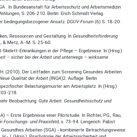
GA . In Bundesanstalt für Arbeitsschutz und Arbeitsmedizin
fehlungen
, S. 206-210. Berlin: Erich Schmidt Verlag.
tiver bedingungsbezogener Ansatz.
DGUV-Forum
(6) S. 18-20.
iken, Ressourcen und Gestaltung. In
Gesundheitsförderung
., & Metz, A.-M. S. 25-60.
-Skelett-Erkrankungen in der Pflege – Ergebnisse. In (Hrsg.)
eit – sicher bei der Arbeit und unterwegs – wirksame
t, H. (2010). Der Leitfaden zum Screening Gesundes Arbeiten
e Neue Qualität der Arbeit (INQA
)2. Auflage. Berlin
itsspezifischer Belastungsmuster am Arbeitsplatz. In (Hrsg.)
 203-218.
- mehr Beobachtung.
Gute Arbeit. Gesundheitsschutz und
 – Erste Ergebnisse einer Pilotstudie. In Richter, P.G., Rau,
m Forschungs- und Praxisfeld
, s. 73-94. Lengerich: Pabst
ning Gesundhes Arbeiten (SGA) - kombinierte Betrachtungsweise
 H.-J. (Hrsg.). Psychologie der Arbeitssicherheit und