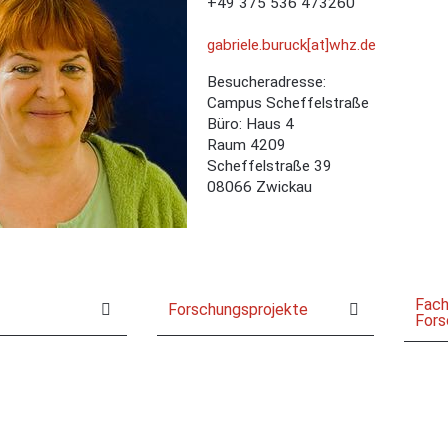
+49 375 536 473260
gabriele.buruck[at]whz.de
Besucheradresse:
Campus Scheffelstraße
Büro: Haus 4
Raum 4209
Scheffelstraße 39
08066 Zwickau
Fach
Forschungsprojekte
For