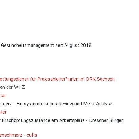
es Gesundheitsmanagement seit August 2018
ettungsdienst für Praxisanleiter*innen im DRK Sachsen
n an der WHZ
ter
chmerz - Ein systematisches Review und Meta-Analyse
äter
er Erschöpfungszustände am Arbeitsplatz - Dresdner Bürger
ckenschmerz - cuRs