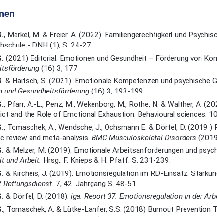
onen
G.
, Merkel, M. & Freier. A. (2022). Familiengerechtigkeit und Psych
schule - DNH (1), S. 24-27.
G.
(2021) Editorial: Emotionen und Gesundheit – Förderung von Ko
itsförderung
(16) 3, 177
G
. & Haitsch, S. (2021). Emotionale Kompetenzen und psychische Ge
n und Gesundheitsförderung
(16) 3, 193-199
G.
, Pfarr, A.-L., Penz, M., Wekenborg, M., Rothe, N. & Walther, A. (
lict and the Role of Emotional Exhaustion. Behavioural sciences.
G.
, Tomaschek, A., Wendsche, J., Ochsmann E. & Dörfel, D. (2019 ) 
c review and meta-analysis.
BMC Musculoskeletal Disorders
(2019
G.
& Melzer, M. (2019). Emotionale Arbeitsanforderungen und psyc
t und Arbeit.
Hrsg.: F. Knieps & H. Pfaff. S. 231-239.
G.
& Kircheis, J. (2019). Emotionsregulation im RD-Einsatz: Stärkun
t Rettungsdienst.
7, 42. Jahrgang S. 48-51.
G.
& Dörfel, D. (2018).
iga. Report 37. Emotionsregulation in der Arb
G
., Tomaschek, A. & Lütke-Lanfer, S.S. (2018) Burnout Prevention T