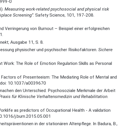
999-0
).
Measuring work-related psychosocial and physical risk
rkplace Screening”
. Safety Science, 101, 197-208.
Verringerung von Burnout – Beispiel einer erfolgreichen
1.
nekt
, Ausgabe 11, S. 8.
e Messung physischer und psychischer Risikofaktoren.
Sichere
ng at Work: The Role of Emotion Regulation Skills as Personal
ed Factors of Presenteeism: The Mediating Role of Mental and
. doi: 10.1037/a0039670
ion machen den Unterschied. Psychosoziale Merkmale der Arbeit
Praxis für Klinische Verhaltensmedizin und Rehabilitation
.
 Worklife as predictors of Occupational Health - A validation
10.1016/j.burn.2015.05.001
heitspräventionen in der stationären Altenpflege. In Badura, B.,