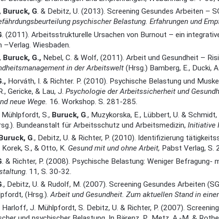
,
Buruck, G
. & Debitz, U. (2013). Screening Gesundes Arbeiten – S
efährdungsbeurteilung psychischer Belastung. Erfahrungen und Emp
G
. (2011). Arbeitsstrukturelle Ursachen von Burnout – ein integra
 –Verlag. Wiesbaden.
,
Buruck, G.,
Nebel, C. & Wolf, (2011). Arbeit und Gesundheit – Ris
dheitsmanagement in der Arbeitswelt
(Hrsg.) Bamberg, E., Ducki, A
.,
Horváth, I. & Richter. P. (2010). Psychische Belastung und Muskel
., Gericke, & Lau, J.
Psychologie der Arbeitssicherheit und Gesundh
und neue Wege.
16. Workshop. S. 281-285.
, Mühlpfordt, S.,
Buruck, G
., Muzykorska, E., Lübbert, U. & Schmid
rsg.). Bundeanstalt für Arbeitsschutz und Arbeitsmedizin,
Initiativ
Buruck, G
., Debitz, U. & Richter, P. (2010). Identifizierung tätigke
., Korek, S., & Otto, K.
Gesund mit und ohne Arbeit,
Pabst Verlag, S.
G
. & Richter, P. (2008). Psychische Belastung: Weniger Befragung
staltung
. 11, S. 30-32.
G
., Debitz, U. & Rudolf, M. (2007). Screening Gesundes Arbeiten (SGA)
pfordt, (Hrsg.).
Arbeit und Gesundheit. Zum aktuellen Stand in eine
. Harloff, J. Mühlpfordt, S. Debitz, U. & Richter, P. (2007). Scree
scher und psychischer Belastung. In Bärenz, P., Metz, A.-M. & Rothe,