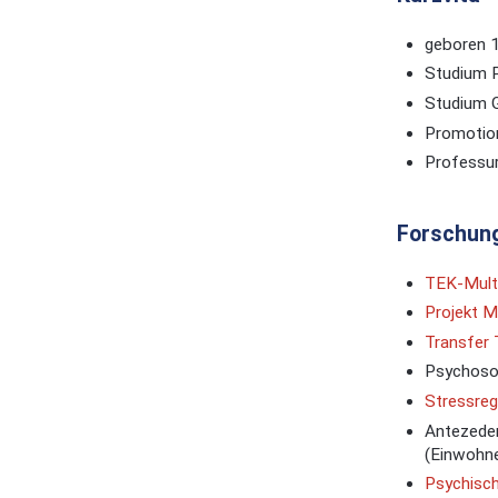
geboren 
Studium P
Studium 
Promotio
Professur
Forschung
TEK-Multi
Projekt 
Transfer 
Psychosoz
Stressreg
Antezeden
(Einwohn
Psychisch