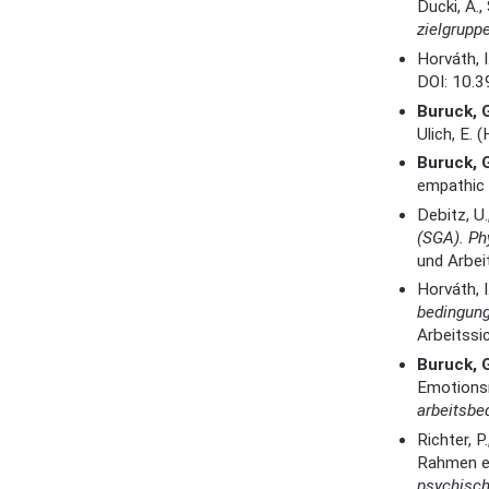
Ducki, A.,
zielgrupp
Horváth, I
DOI: 10.
Buruck, 
Ulich, E. (
Buruck, G
empathic 
Debitz, U.
(SGA). Ph
und Arbei
Horváth, I
bedingun
Arbeitssi
Buruck, 
Emotionsr
arbeitsbe
Richter, P.
Rahmen ei
psychisch