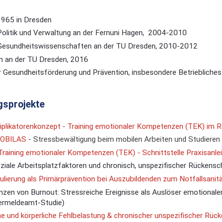
1965 in Dresden
olitik und Verwaltung an der Fernuni Hagen, 2004-2010
Gesundheitswissenschaften an der TU Dresden, 2010-2012
n an der TU Dresden, 2016
 Gesundheitsförderung und Prävention, insbesondere Betrieblich
sprojekte
plikatorenkonzept - Training emotionaler Kompetenzen (TEK) im R
MOBILAS
- Stressbewältigung beim mobilen Arbeiten und Studiere
Training emotionaler Kompetenzen (TEK) - Schnittstelle Praxisanlei
iale Arbeitsplatzfaktoren und chronisch, unspezifischer Rückens
ulierung als Primärprävention bei Auszubildenden zum Notfallsanit
zen von Burnout: Stressreiche Ereignisse als Auslöser emotional
ermeldeamt-Studie)
e und körperliche Fehlbelastung & chronischer unspezifischer Rü