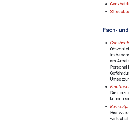
Ganzheitli
Stressbe
Fach- un
Ganzheitl
Obwohl ei
Insbesond
am Arbeit
Personal 
Gefährdun
Umsetzung
Emotionen
Die einze
können si
Burnoutpr
Hier werd
wirtschaf