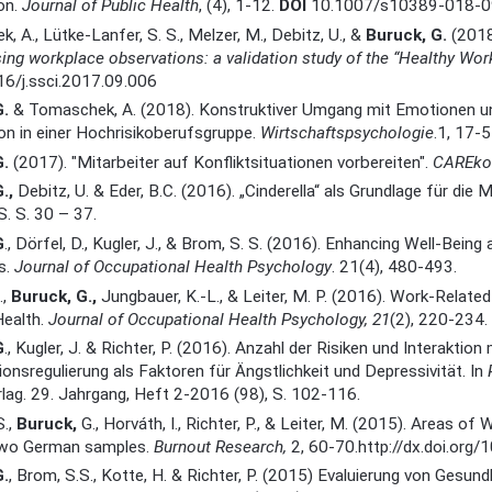
ion.
Journal of Public Health
, (4), 1-12.
DOI
10.1007/s10389-018-0
 A., Lütke-Lanfer, S. S., Melzer, M., Debitz, U., &
Buruck, G.
(2018
sing workplace observations: a validation study of the “Healthy Wo
16/j.ssci.2017.09.006
G.
& Tomaschek, A. (2018). Konstruktiver Umgang mit Emotionen und 
ion in einer Hochrisikoberufsgruppe.
Wirtschaftspsychologie
.1, 17-5
G.
(2017). "Mitarbeiter auf Konfliktsituationen vorbereiten".
CAREko
G.,
Debitz, U. & Eder, B.C. (2016). „Cinderella“ als Grundlage für di
 S. S. 30 – 37.
G
., Dörfel, D., Kugler, J., & Brom, S. S. (2016). Enhancing Well-Bei
s.
Journal of Occupational Health
Psychology
. 21(4), 480-493.
.,
Buruck, G.,
Jungbauer, K.-L., & Leiter, M. P. (2016). Work-Relat
Health.
Journal of Occupational Health Psychology, 21
(2), 220-234
G
., Kugler, J. & Richter, P. (2016). Anzahl der Risiken und Interakt
onsregulierung als Faktoren für Ängstlichkeit und Depressivität. In
lag. 29. Jahrgang, Heft 2-2016 (98), S. 102-116.
S.,
Buruck,
G., Horváth, I., Richter, P., & Leiter, M. (2015). Areas of
 two German samples.
Burnout Research,
2, 60-70.http://dx.doi.org/
G.
, Brom, S.S., Kotte, H. & Richter, P. (2015) Evaluierung von Gesund