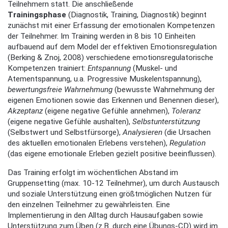
Teilnehmern statt. Die anschließende
Trainingsphase
(Diagnostik, Training, Diagnostik) beginnt
zunächst mit einer Erfassung der emotionalen Kompetenzen
der Teilnehmer. Im Training werden in 8 bis 10 Einheiten
aufbauend auf dem Model der effektiven Emotionsregulation
(Berking & Znoj, 2008) verschiedene emotionsregulatorische
Kompetenzen trainiert:
Entspannung
(Muskel- und
Atementspannung, u.a. Progressive Muskelentspannung),
bewertungsfreie Wahrnehmung
(bewusste Wahrnehmung der
eigenen Emotionen sowie das Erkennen und Benennen dieser),
Akzeptanz
(eigene negative Gefühle annehmen),
Toleranz
(eigene negative Gefühle aushalten),
Selbstunterstützung
(Selbstwert und Selbstfürsorge),
Analysieren
(die Ursachen
des aktuellen emotionalen Erlebens verstehen),
Regulation
(das eigene emotionale Erleben gezielt positive beeinflussen).
Das Training erfolgt im wöchentlichen Abstand im
Gruppensetting (max. 10-12 Teilnehmer), um durch Austausch
und soziale Unterstützung einen größtmöglichen Nutzen für
den einzelnen Teilnehmer zu gewährleisten. Eine
Implementierung in den Alltag durch Hausaufgaben sowie
Unterstützung zum Üben (z.B. durch eine Übungs-CD) wird im